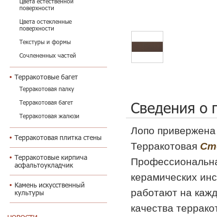
Цвета естественной
поверхности
Цвета остекленные
поверхности
Текстуры и формы
Сочлененных частей
Терракотовые багет
Терракотовая палку
Сведения о 
Терракотовая багет
Терракотовая жалюзи
Лопо привержена
Терракотовая плитка стены
Терракотовая
Ст
Терракотовые кирпича
Профессиональная
асфальтоукладчик
керамических ин
Камень искусственный
работают на кажд
культуры
качества террако