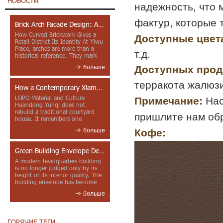
НОВОСТИ
надежность, что 
фактур, которые 
Brick Arch Facade Design: A Closer Look at Yiwu Place
How Curved Brickwork Gives a
Доступные цвет
Retail District Its Identity At Yiwu
Place, arches are more than a
т.д.
historical reference. They mark
entrances, deepen faca...
Доступных прод
больше
терракота жалюзи 
How a Contemporary Xiamen Project Reframes Minnan Red Brick
LOPO Material and Culture
Примечание:
Нас
Huandong Yunqi does not
rebuild a traditional courtyard
пришлите нам обр
house. It remembers one
through color, material contrast
Кофе:
больше
and the mea...
Green Building Envelope Design: Clay Sunscreen Fins for Modern Headquarters Architecture
A modern headquarters building
is no longer judged only by its
height or its interior quality. The
building envelope has become
one of the most import...
больше
ГОРЯЧИЕ ТЕГИ