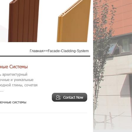
Главная
>>
Facade-Cladding-System
ные Системы
ь архитектурный
сочные и уникальные
родной глины, сочетая
..
вочные системы