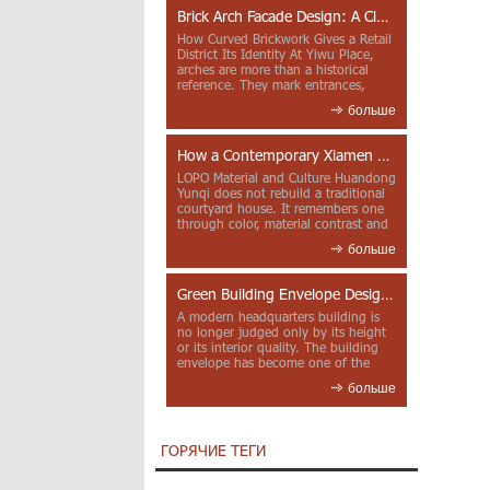
Brick Arch Facade Design: A Closer Look at Yiwu Place
How Curved Brickwork Gives a Retail
District Its Identity At Yiwu Place,
arches are more than a historical
reference. They mark entrances,
deepen faca...
больше
How a Contemporary Xiamen Project Reframes Minnan Red Brick
LOPO Material and Culture Huandong
Yunqi does not rebuild a traditional
courtyard house. It remembers one
through color, material contrast and
the mea...
больше
Green Building Envelope Design: Clay Sunscreen Fins for Modern Headquarters Architecture
A modern headquarters building is
no longer judged only by its height
or its interior quality. The building
envelope has become one of the
most import...
больше
ГОРЯЧИЕ ТЕГИ