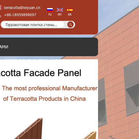
terracotta@leiyuan.cn
ru
en
es
+86-18959898697
НАМИ