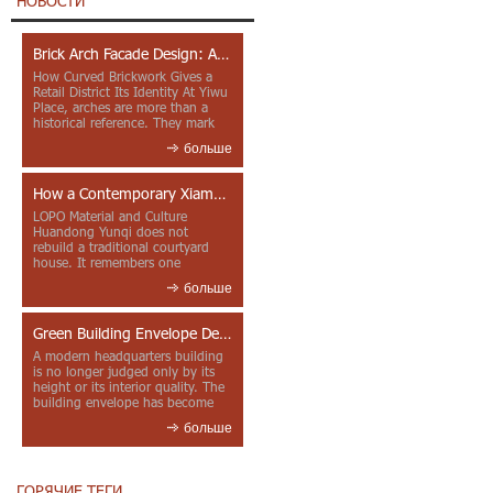
НОВОСТИ
Brick Arch Facade Design: A Closer Look at Yiwu Place
How Curved Brickwork Gives a
Retail District Its Identity At Yiwu
Place, arches are more than a
historical reference. They mark
entrances, deepen faca...
больше
How a Contemporary Xiamen Project Reframes Minnan Red Brick
LOPO Material and Culture
Huandong Yunqi does not
rebuild a traditional courtyard
house. It remembers one
through color, material contrast
больше
and the mea...
Green Building Envelope Design: Clay Sunscreen Fins for Modern Headquarters Architecture
A modern headquarters building
is no longer judged only by its
height or its interior quality. The
building envelope has become
one of the most import...
больше
ГОРЯЧИЕ ТЕГИ