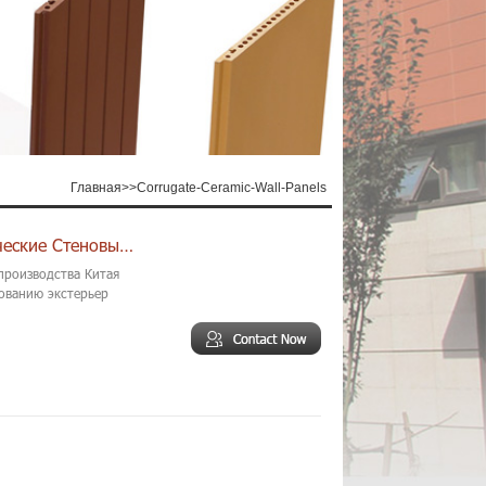
Главная
>>
Corrugate-Ceramic-Wall-Panels
Рифленые Фасадные Декоративные Керамические Стеновые Панели
производства Китая
ованию экстерьер
и