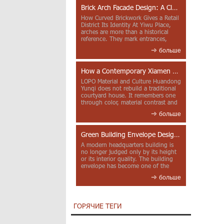
Brick Arch Facade Design: A Closer Look at Yiwu Place
How Curved Brickwork Gives a Retail
District Its Identity At Yiwu Place,
arches are more than a historical
reference. They mark entrances,
deepen faca...
больше
How a Contemporary Xiamen Project Reframes Minnan Red Brick
LOPO Material and Culture Huandong
Yunqi does not rebuild a traditional
courtyard house. It remembers one
through color, material contrast and
the mea...
больше
Green Building Envelope Design: Clay Sunscreen Fins for Modern Headquarters Architecture
A modern headquarters building is
no longer judged only by its height
or its interior quality. The building
envelope has become one of the
most import...
больше
ГОРЯЧИЕ ТЕГИ