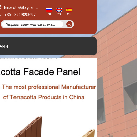
terracotta@leiyuan.cn
ru
en
es
+86-18959898697
НАМИ