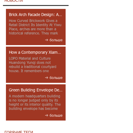
НОВОСТИ
Brick Arch Facade Design: A Closer Look at Yiwu Place
How Curved Brickwork Gives a
Retail District Its Identity At Yiwu
Place, arches are more than a
historical reference. They mark
entrances, deepen faca...
больше
How a Contemporary Xiamen Project Reframes Minnan Red Brick
LOPO Material and Culture
Huandong Yunqi does not
rebuild a traditional courtyard
house. It remembers one
through color, material contrast
больше
and the mea...
Green Building Envelope Design: Clay Sunscreen Fins for Modern Headquarters Architecture
A modern headquarters building
is no longer judged only by its
height or its interior quality. The
building envelope has become
one of the most import...
больше
ГОРЯЧИЕ ТЕГИ