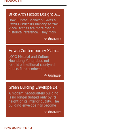
НОВОСТИ
Brick Arch Facade Design: A Closer Look at Yiwu Place
How Curved Brickwork Gives a
Retail District Its Identity At Yiwu
Place, arches are more than a
historical reference. They mark
entrances, deepen faca...
больше
How a Contemporary Xiamen Project Reframes Minnan Red Brick
LOPO Material and Culture
Huandong Yunqi does not
rebuild a traditional courtyard
house. It remembers one
through color, material contrast
больше
and the mea...
Green Building Envelope Design: Clay Sunscreen Fins for Modern Headquarters Architecture
A modern headquarters building
is no longer judged only by its
height or its interior quality. The
building envelope has become
one of the most import...
больше
ГОРЯЧИЕ ТЕГИ