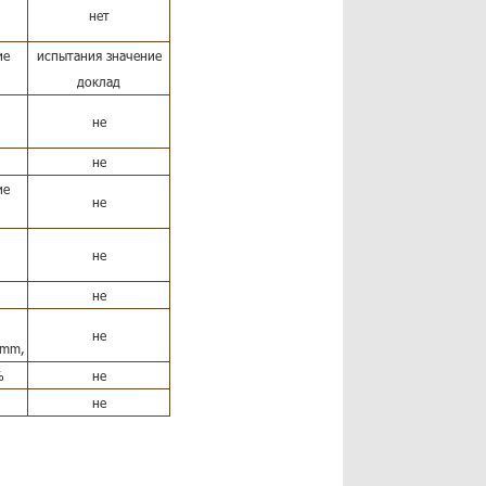
нет
ие
испытания значение
доклад
не
не
ие
не
не
не
не
2mm,
%
не
не