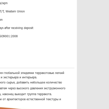
s/sqm
 T/T, Western Union
en
ys after receiving deposit
ISO9001:2008
емя глобальной эпидемии терракотовые легкий
 и экстерьера и интерьера.
ного сырья, добавить небольшое количество
 затем через высокого давления экструзионного
 наконец выходит группа терракота.
и от архитекторов естественной текстуры и