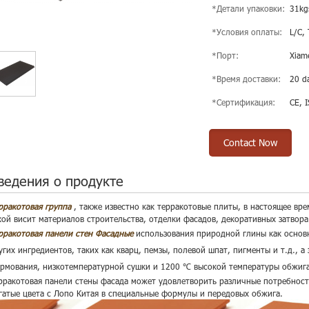
*Детали упаковки:
31kg
*Условия оплаты:
L/C,
*Порт:
Xiam
*Время доставки:
20 da
*Сертификация:
CE, 
Contact Now
ведения о продукте
рракотовая группа
, также известно как терракотовые плиты, в настоящее вр
хой висит материалов строительства, отделки фасадов, декоративных затвора
рракотовая панели стен Фасадные
использования природной глины как основ
угих ингредиентов, таких как кварц, пемзы, полевой шпат, пигменты и т.д., а
рмования, низкотемпературной сушки и 1200 ℃ высокой температуры обжига,
рракотовая панели стены фасада может удовлетворить различные потребност
гатые цвета с Лопо Китая в специальные формулы и передовых обжига.