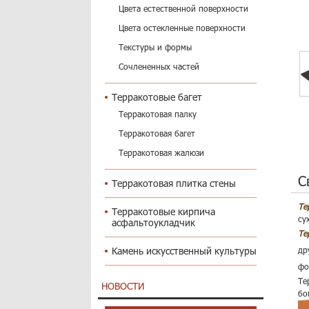
Цвета естественной поверхности
Цвета остекленные поверхности
Текстуры и формы
Сочлененных частей
Терракотовые багет
Терракотовая палку
Терракотовая багет
Терракотовая жалюзи
С
Терракотовая плитка стены
Те
Терракотовые кирпича
су
асфальтоукладчик
Те
Камень искусственный культуры
др
фо
Те
НОВОСТИ
бо