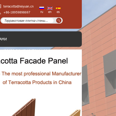
terracotta@leiyuan.cn
ru
en
es
+86-18959898697
НАМИ