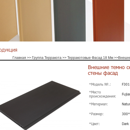
ОДУКЦИЯ
Главная
>>
Группа Терракота
>>
Терракотовые Фасад 18 Мм
>>
Внешни
Внешние темно с
стены фасад
*Модель №.:
F301
*Место
Fujia
происхождения:
*Материал:
Natur
*Размер:
300
*Цвет:
Dark