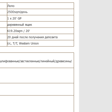
Лопо
2500sqm/день
1 x 20' GP
деревянный ящик
619.20sqm / 20'
20 дней после получения депозита
l/c, T/T, Western Union
/шлифованные/застекленные/линейный/древесины/