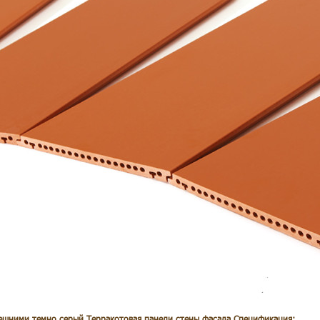
ешними темно серый Терракотовая панели стены фасада
Спецификация: