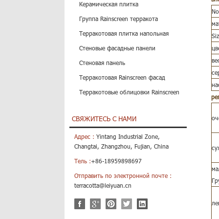
Керамическая плитка
No
Группа Rainscreen терракота
ма
Терракотовая плитка напольная
Si
Стеновые фасадные панели
цв
ве
Стеновая панель
се
Терракотовая Rainscreen фасад
на
Терракотовые облицовки Rainscreen
ре
СВЯЖИТЕСЬ С НАМИ
оч
Адрес :
Yintang Industrial Zone,
Changtai, Zhangzhou, Fujian, China
су
Тель :
+86-18959898697
ма
Отправить по электронной почте :
Гр
terracotta@leiyuan.cn
ле