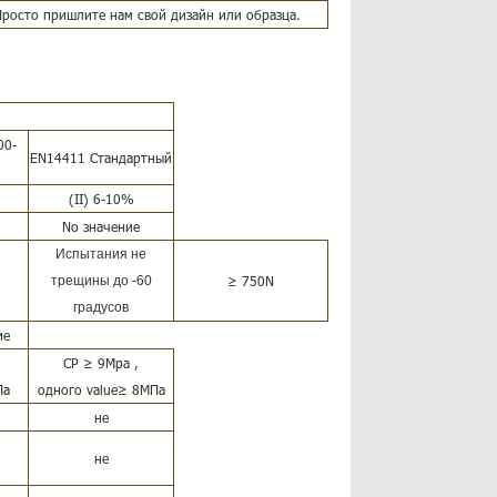
росто пришлите нам свой дизайн или образца.
00-
EN14411 Стандартный
(II) 6-10%
No значение
Испытания не
трещины до -60
≥ 750N
градусов
ие
СР ≥ 9Mpa ,
Па
одного value≥ 8МПа
не
не