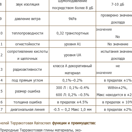
Шумоподавление
8
звук изоляция
7-10 дБ
посредством более 8 дБ
проверено значен
9
давление ветра
9kPa
доклада
значение
10
теплопроводности
0,32 транспортных
No
11
огнестойкости
уровня A1
No значение
сопротивление кислоты
испытания значен
12
уровня UA
и щелочных
доклада
класса А декоративный
не
13
радиоактивности
материал
значение
14
под прямым углом
0,1%--0.2%
в пределах ±1%
300 Л : 0,1%--0.4%
Within±2%,
15
размер ошибка
600 Л: 0,2% --0.5%
Макс находится в ±
16
толщина ошибка
в пределах ±4.5%
в пределах ± 10
17
диагональная линия
-0.5 ~ 0,2 Макс 1,0 мм
в пределах ±2%
нелей Терракотовая Rainscreen
функции и преимущества:
 Природные Терракотовая глины материалы, эко-