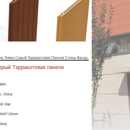
е Темно Серый Терракотовая Панели Стены Фасад
ерый Терракотовая панели
889
n, China
al Clay
*600*18mm
 Grey