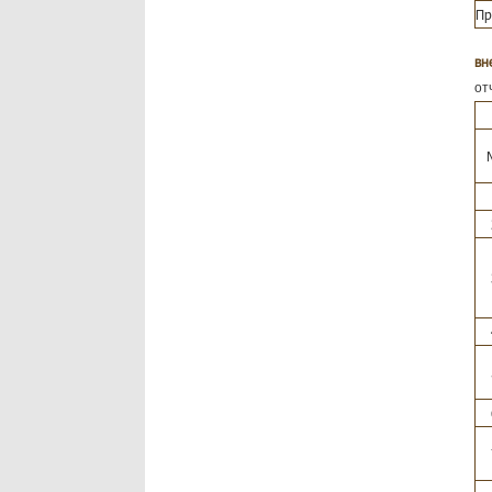
Пр
вн
от