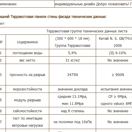
имечание:
индивидуальные дизайн Добро пожаловать! П
ешней Терракотовая панели стены фасада
технические данные:
чет
Терракотовая группа технических данных листа
(300 * 600 * 18 мм)
Китай N. S. GB/T41
№
содержимое
Группа Терракотовая
2006
1
поглощение воды
5,4%
(II) 6-10%
2
вес нетто
31 кг/м2
No значение
3
прочность на разрыв
3475N
≥ 900N
4
морозостойкости
значение доклада
испытания значен
средняя 13.1Mpa,
СР ≥ 9Mpa,
5
модуль разрыва
мин 11.8Mpa
одного value≥ 8М
6
сейсмостойкости
над 8 степень
No значение
тест по имитации
7
не поломки под 10кПа
No значение
ветровые нагрузки