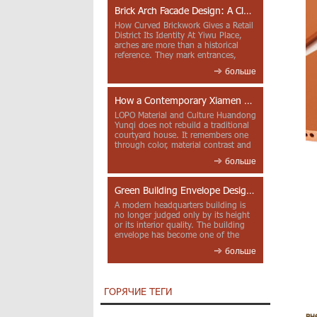
Brick Arch Facade Design: A Closer Look at Yiwu Place
How Curved Brickwork Gives a Retail
District Its Identity At Yiwu Place,
arches are more than a historical
reference. They mark entrances,
deepen faca...
больше
How a Contemporary Xiamen Project Reframes Minnan Red Brick
LOPO Material and Culture Huandong
Yunqi does not rebuild a traditional
courtyard house. It remembers one
through color, material contrast and
the mea...
больше
Green Building Envelope Design: Clay Sunscreen Fins for Modern Headquarters Architecture
A modern headquarters building is
no longer judged only by its height
or its interior quality. The building
envelope has become one of the
most import...
больше
ГОРЯЧИЕ ТЕГИ
вн