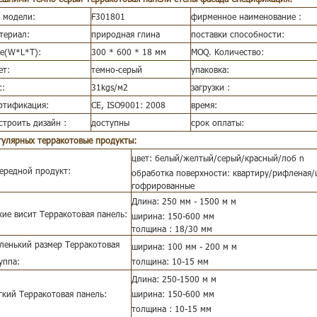
 модели:
F301801
фирменное наименование :
териал:
природная глина
поставки способности:
ze(W*L*T):
300 * 600 * 18 мм
MOQ. Количество:
ет:
темно-серый
упаковка:
с:
31kgs/м2
загрузки :
ртификация:
CE, ISO9001: 2008
время:
строить дизайн :
доступны
срок оплаты:
гулярных терракотовые продукты:
цвет: белый/желтый/серый/красный/лоб
n
ередной продукт:
обработка поверхности: квартиру/рифленая
гофрированные
Длина: 250 мм - 1500 м
м
хие висит Терракотовая панель:
ширина: 150-600 мм
толщина : 18/30 мм
ленький размер Терракотовая
ширина: 100 мм - 200 м
м
уппа:
толщина: 10-15 мм
Длина: 250-1500 м
м
гкий Терракотовая панель:
ширина: 150-600 мм
толщина : 10-15 мм