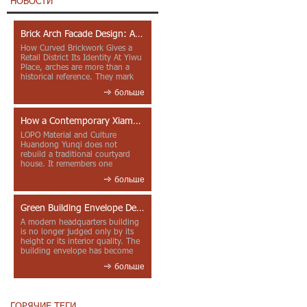
НОВОСТИ
Brick Arch Facade Design: A Closer Look at Yiwu Place
How Curved Brickwork Gives a
Retail District Its Identity At Yiwu
Place, arches are more than a
historical reference. They mark
entrances, deepen faca...
больше
How a Contemporary Xiamen Project Reframes Minnan Red Brick
LOPO Material and Culture
Huandong Yunqi does not
rebuild a traditional courtyard
house. It remembers one
through color, material contrast
больше
and the mea...
Green Building Envelope Design: Clay Sunscreen Fins for Modern Headquarters Architecture
A modern headquarters building
is no longer judged only by its
height or its interior quality. The
building envelope has become
one of the most import...
больше
ГОРЯЧИЕ ТЕГИ