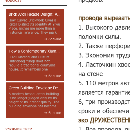
НОВОСТИ
Brick Arch Facade Design: A Closer Look at Yiwu Place
провода вырезат
How Curved Brickwork Gives a
Retail District Its Identity At Yiwu
1. Высокого дав
Place, arches are more than a
historical reference. They mark
поломки силы.
entrances, deepen faca...
больше
2. Также перфори
How a Contemporary Xiamen Project Reframes Minnan Red Brick
3. Экономия труд
LOPO Material and Culture
Huandong Yunqi does not
4. Ласточкин хво
rebuild a traditional courtyard
house. It remembers one
на стене
through color, material contrast
больше
and the mea...
5. 110 метров ав
Green Building Envelope Design: Clay Sunscreen Fins for Modern Headquarters Architecture
является гаранти
A modern headquarters building
is no longer judged only by its
6, три производс
height or its interior quality. The
building envelope has become
сроки и обеспечи
one of the most import...
больше
эко ДРУЖЕСТВЕН
1. Все провода, 
ГОРЯЧИЕ ТЕГИ