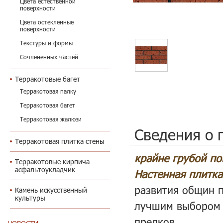
Цвета естественной
поверхности
Цвета остекленные
поверхности
Текстуры и формы
Сочлененных частей
Терракотовые багет
Терракотовая палку
Терракотовая багет
Терракотовая жалюзи
Сведения о 
Терракотовая плитка стены
крайне грубой по
Терракотовые кирпича
асфальтоукладчик
Настенная плитк
развития общин п
Камень искусственный
культуры
лучшим выбором 
предков.