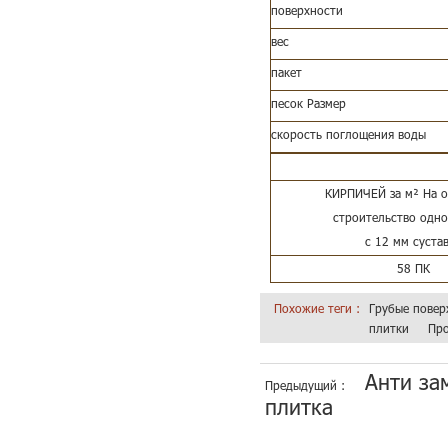
поверхности
вес
пакет
песок Размер
скорость поглощения воды
КИРПИЧЕЙ за м² На 
строительство одн
с 12 мм суста
58 ПК
Похожие теги :
Грубые повер
плитки
Про
Анти за
Предыдущий :
плитка