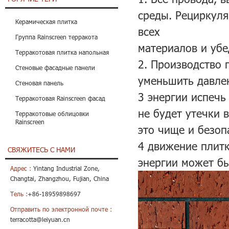
среды. Рециркуля
Керамическая плитка
всех
Группа Rainscreen терракота
материалов и убе
Терракотовая плитка напольная
2. Производство 
Стеновые фасадные панели
уменьшить давле
Стеновая панель
3 энергии испечь
Терракотовая Rainscreen фасад
не будет утечки
Терракотовые облицовки
Rainscreen
это чище и безоп
4 движение плитк
СВЯЖИТЕСЬ С НАМИ
энергии может бы
Адрес :
Yintang Industrial Zone,
Changtai, Zhangzhou, Fujian, China
Тель :
+86-18959898697
Отправить по электронной почте :
terracotta@leiyuan.cn