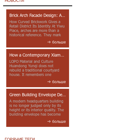
НОВОСТИ
Brick Arch Facade Design: A Closer Look at Yiwu Place
How Curved Brickwork Gives a
Retail District Its Identity At Yiwu
Place, arches are more than a
historical reference. They mark
entrances, deepen faca...
больше
How a Contemporary Xiamen Project Reframes Minnan Red Brick
LOPO Material and Culture
Huandong Yunqi does not
rebuild a traditional courtyard
house. It remembers one
through color, material contrast
больше
and the mea...
Green Building Envelope Design: Clay Sunscreen Fins for Modern Headquarters Architecture
A modern headquarters building
is no longer judged only by its
height or its interior quality. The
building envelope has become
one of the most import...
больше
ГОРЯЧИЕ ТЕГИ