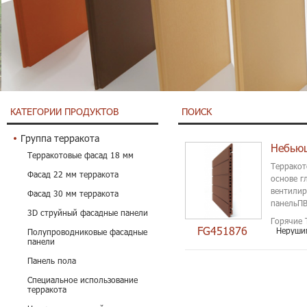
КАТЕГОРИИ ПРОДУКТОВ
ПОИСК
Группа терракота
Терракотовые фасад 18 мм
Терракот
Фасад 22 мм терракота
основе г
вентилир
Фасад 30 мм терракота
панельПВ
3D струйный фасадные панели
Горячие 
FG451876
Неруши
Полупроводниковые фасадные
панели
Панель пола
Специальное использование
терракота