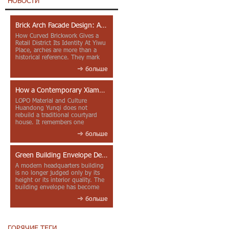
НОВОСТИ
Brick Arch Facade Design: A Closer Look at Yiwu Place
How Curved Brickwork Gives a
Retail District Its Identity At Yiwu
Place, arches are more than a
historical reference. They mark
entrances, deepen faca...
больше
How a Contemporary Xiamen Project Reframes Minnan Red Brick
LOPO Material and Culture
Huandong Yunqi does not
rebuild a traditional courtyard
house. It remembers one
through color, material contrast
больше
and the mea...
Green Building Envelope Design: Clay Sunscreen Fins for Modern Headquarters Architecture
A modern headquarters building
is no longer judged only by its
height or its interior quality. The
building envelope has become
one of the most import...
больше
ГОРЯЧИЕ ТЕГИ