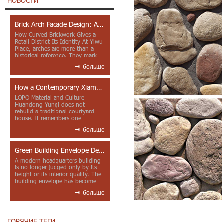
НОВОСТИ
Brick Arch Facade Design: A Closer Look at Yiwu Place
How Curved Brickwork Gives a
Retail District Its Identity At Yiwu
Place, arches are more than a
historical reference. They mark
entrances, deepen faca...
больше
How a Contemporary Xiamen Project Reframes Minnan Red Brick
LOPO Material and Culture
Huandong Yunqi does not
rebuild a traditional courtyard
house. It remembers one
through color, material contrast
больше
and the mea...
Green Building Envelope Design: Clay Sunscreen Fins for Modern Headquarters Architecture
A modern headquarters building
is no longer judged only by its
height or its interior quality. The
building envelope has become
one of the most import...
больше
ГОРЯЧИЕ ТЕГИ