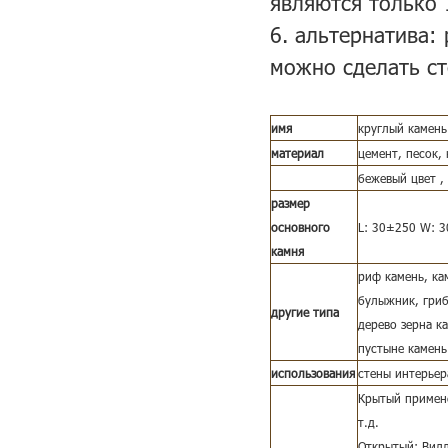
являются только 
6. альтернатива:
можно сделать ст
имя
круглый камень
материал
цемент, песок, 
бежевый цвет ,
размер
основного
L: 30±250 W: 3
камня
риф камень, ка
булыжник, гриб
другие типа
дерево зерна ка
пустыне камень 
использования
стены интерьер
Крытый примене
т.д.
Открытый: Вилл