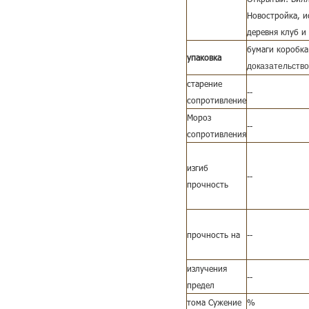
Новостройка, и
деревня клуб и 
бумаги коробк
упаковка
доказательство
старение
--
сопротивление
Мороз
--
сопротивления
изгиб
--
прочность
прочность на
--
излучения
--
предел
тома Сужение
%