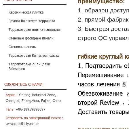
преимущество:
1. образец доступ
Керамическая плитка
2. прямой фабрик
Группа Rainscreen терракота
3. Быстрая достав
Терракотовая плитка напольная
строго QC управ
Стеновые фасадные панели
Стеновая панель
гибкие круглый к
Терракотовая Rainscreen фасад
1. Подтвердить о
Терракотовые облицовки
Rainscreen
Перемешивание ц
часов лечения 8
СВЯЖИТЕСЬ С НАМИ
Обезвоживание 
Адрес :
Yintang Industrial Zone,
Changtai, Zhangzhou, Fujian, China
второй Review→ 1
Тель :
+86-18959898697
Доставить товар
Отправить по электронной почте :
terracotta@leiyuan.cn