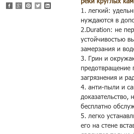
реки круглых ка
1.
легкий: удельн
нуждаются в доп
2.Duration: не п
устойчивостью вы
замерзания и вод
3. Грин и окружа
предотвращение п
загрязнения и ра
4. анти-пыли и 
доказательство, 
бесплатно обслу
5. легко устанав
его на стене вст