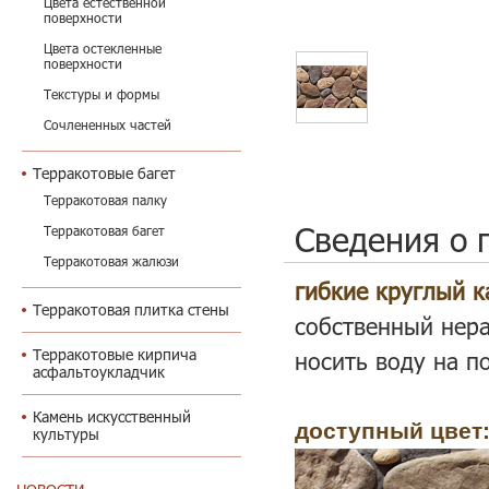
Цвета естественной
поверхности
Цвета остекленные
поверхности
Текстуры и формы
Сочлененных частей
Терракотовые багет
Терракотовая палку
Сведения о 
Терракотовая багет
Терракотовая жалюзи
гибкие круглый к
Терракотовая плитка стены
собственный нер
Терракотовые кирпича
носить воду на п
асфальтоукладчик
Камень искусственный
доступный цвет
культуры