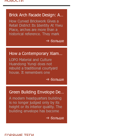
НОВОСТИ
Brick Arch Facade Design: A Closer Look at Yiwu Place
How Curved Brickwork Gives a
Retail District Its Identity At Yiwu
Place, arches are more than a
historical reference. They mark
entrances, deepen faca...
больше
How a Contemporary Xiamen Project Reframes Minnan Red Brick
LOPO Material and Culture
Huandong Yunqi does not
rebuild a traditional courtyard
house. It remembers one
through color, material contrast
больше
and the mea...
Green Building Envelope Design: Clay Sunscreen Fins for Modern Headquarters Architecture
A modern headquarters building
is no longer judged only by its
height or its interior quality. The
building envelope has become
one of the most import...
больше
ГОРЯЧИЕ ТЕГИ