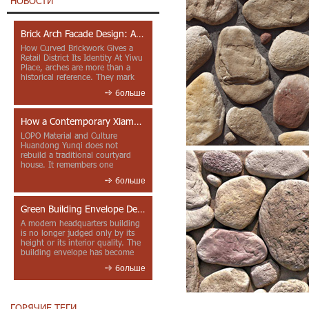
НОВОСТИ
Brick Arch Facade Design: A Closer Look at Yiwu Place
How Curved Brickwork Gives a
Retail District Its Identity At Yiwu
Place, arches are more than a
historical reference. They mark
entrances, deepen faca...
больше
How a Contemporary Xiamen Project Reframes Minnan Red Brick
LOPO Material and Culture
Huandong Yunqi does not
rebuild a traditional courtyard
house. It remembers one
through color, material contrast
больше
and the mea...
Green Building Envelope Design: Clay Sunscreen Fins for Modern Headquarters Architecture
A modern headquarters building
is no longer judged only by its
height or its interior quality. The
building envelope has become
one of the most import...
больше
ГОРЯЧИЕ ТЕГИ