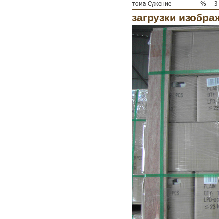
тома Сужение
%
3
загрузки изобра