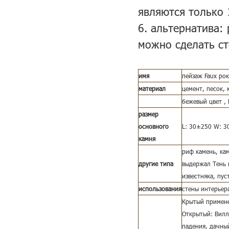
являются только 
6. альтернатива:
можно сделать ст
имя
пейзаж Faux рок
материал
цемент, песок, 
бежевый цвет ,
размер
основного
L: 30±250 W: 3
камня
риф камень, ка
другие типа
выдержал Тень к
известняка, пус
использования
стены интерьер
Крытый применен
Открытый: Вилл
падения, дачный