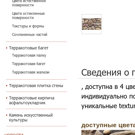
Цвета естественной
поверхности
Цвета остекленные
поверхности
Текстуры и формы
Сочлененных частей
Терракотовые багет
Терракотовая палку
Терракотовая багет
Сведения о 
Терракотовая жалюзи
, доступна в 4 цв
Терракотовая плитка стены
индивидуально п
Терракотовые кирпича
асфальтоукладчик
уникальные textur
Камень искусственный
культуры
доступные цвета