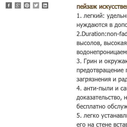
пейзаж искусств
1.
легкий: удельн
нуждаются в доп
2.Duration:non-f
высолов, высокая
водонепроницаем
3. Грин и окружа
предотвращение п
загрязнения и ра
4. анти-пыли и 
доказательство, 
бесплатно обслу
5. легко устанав
его на стене вст