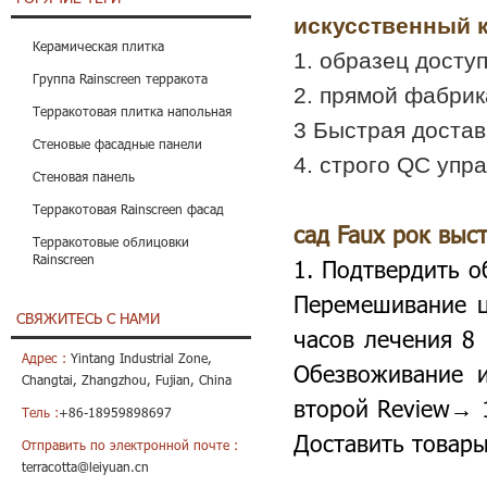
искусственный 
Керамическая плитка
1. образец досту
Группа Rainscreen терракота
2. прямой фабрик
Терракотовая плитка напольная
3 Быстрая достав
Стеновые фасадные панели
4. строго QC упр
Стеновая панель
Терракотовая Rainscreen фасад
сад Faux рок выс
Терракотовые облицовки
Rainscreen
1. Подтвердить о
Перемешивание ц
СВЯЖИТЕСЬ С НАМИ
часов лечения 8
Адрес :
Yintang Industrial Zone,
Обезвоживание 
Changtai, Zhangzhou, Fujian, China
второй Review→ 1
Тель :
+86-18959898697
Доставить товар
Отправить по электронной почте :
terracotta@leiyuan.cn