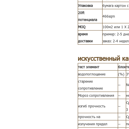
Упаковка
бумага картон 
20ft
466sqm
потенциала
MOQ
100м2 или 1 X 2
время
пример: 2-5 дн
доставки
заказ: 2-4 недел
искусственный к
тест элемент
блок
т
водопоглощение
(%)
3
старение
--
N
сопротивление
Мороз сопротивления
--
н
С
изгиб прочность
--
3
прочность на
--
С
излучения предел
--
п