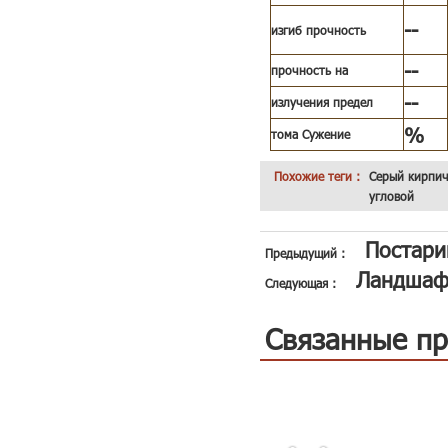
--
изгиб прочность
--
прочность на
--
излучения предел
%
тома Сужение
Похожие теги :
Серый кирпич
угловой
Постари
Предыдущий :
Ландшафт
Следующая :
Связанные п