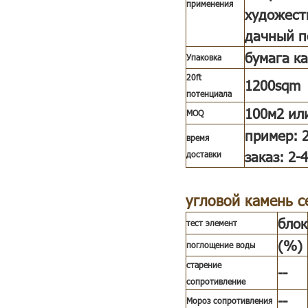
применения
художест
дачный по
бумага к
Упаковка
20ft
1200sqm
потенциала
100м2 или
MOQ
пример: 
время
заказ: 2-
доставки
угловой камень 
блок
тест элемент
(%)
поглощение воды
старение
--
сопротивление
--
Мороз сопротивления