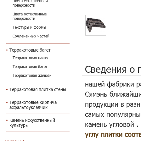
Цвета естественной
поверхности
Цвета остекленные
поверхности
Текстуры и формы
Сочлененных частей
Терракотовые багет
Терракотовая палку
Сведения о 
Терракотовая багет
Терракотовая жалюзи
нашей фабрики р
Терракотовая плитка стены
Сямэнь ближайши
Терракотовые кирпича
продукции в разн
асфальтоукладчик
самых популярны
Камень искусственный
камень угловой
.
культуры
углу плитки соот