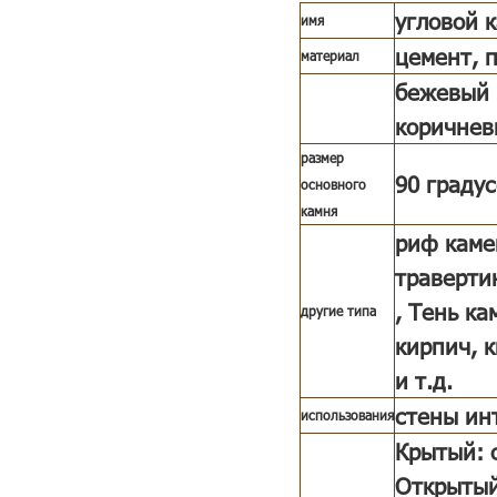
угловой 
имя
цемент, п
материал
бежевый 
коричневы
размер
90 граду
основного
камня
риф каме
траверти
, Тень ка
другие типа
кирпич, к
и т.д.
стены ин
использования
Крытый: о
Открытый