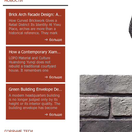
НОВОСТИ
Brick Arch Facade Design: A Closer Look at Yiwu Place
How Curved Brickwork Gives a
Retail District Its Identity At Yiwu
Place, arches are more than a
historical reference. They mark
entrances, deepen faca...
больше
How a Contemporary Xiamen Project Reframes Minnan Red Brick
LOPO Material and Culture
Huandong Yunqi does not
rebuild a traditional courtyard
house. It remembers one
through color, material contrast
больше
and the mea...
Green Building Envelope Design: Clay Sunscreen Fins for Modern Headquarters Architecture
A modern headquarters building
is no longer judged only by its
height or its interior quality. The
building envelope has become
one of the most import...
больше
ГОРЯЧИЕ ТЕГИ