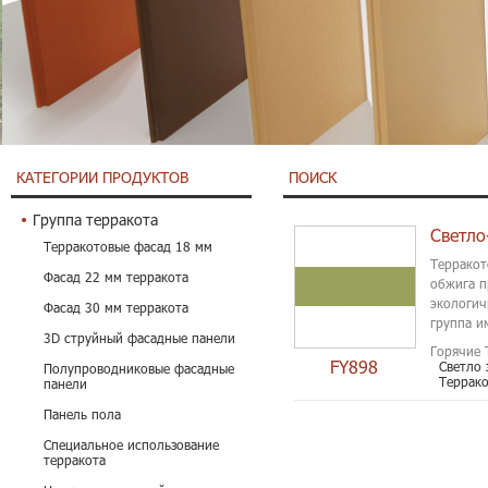
КАТЕГОРИИ ПРОДУКТОВ
ПОИСК
Группа терракота
Терракотовые фасад 18 мм
Терракот
Фасад 22 мм терракота
обжига п
экологич
Фасад 30 мм терракота
группа и
3D струйный фасадные панели
звукопог
Горячие 
FY898
Светло 
Полупроводниковые фасадные
Террако
панели
Панель пола
Специальное использование
терракота