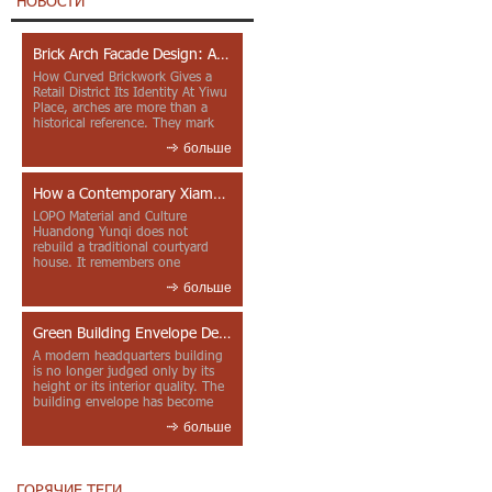
НОВОСТИ
Brick Arch Facade Design: A Closer Look at Yiwu Place
How Curved Brickwork Gives a
Retail District Its Identity At Yiwu
Place, arches are more than a
historical reference. They mark
entrances, deepen faca...
больше
How a Contemporary Xiamen Project Reframes Minnan Red Brick
LOPO Material and Culture
Huandong Yunqi does not
rebuild a traditional courtyard
house. It remembers one
through color, material contrast
больше
and the mea...
Green Building Envelope Design: Clay Sunscreen Fins for Modern Headquarters Architecture
A modern headquarters building
is no longer judged only by its
height or its interior quality. The
building envelope has become
one of the most import...
больше
ГОРЯЧИЕ ТЕГИ