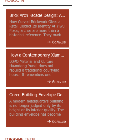
НОВОСТИ
Brick Arch Facade Design: A Closer Look at Yiwu Place
How Curved Brickwork Gives a
Retail District Its Identity At Yiwu
Place, arches are more than a
historical reference. They mark
entrances, deepen faca...
больше
How a Contemporary Xiamen Project Reframes Minnan Red Brick
LOPO Material and Culture
Huandong Yunqi does not
rebuild a traditional courtyard
house. It remembers one
through color, material contrast
больше
and the mea...
Green Building Envelope Design: Clay Sunscreen Fins for Modern Headquarters Architecture
A modern headquarters building
is no longer judged only by its
height or its interior quality. The
building envelope has become
one of the most import...
больше
ГОРЯЧИЕ ТЕГИ