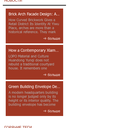
НОВОСТИ
Brick Arch Facade Design: A Closer Look at Yiwu Place
How Curved Brickwork Gives a
Retail District Its Identity At Yiwu
Place, arches are more than a
historical reference. They mark
entrances, deepen faca...
больше
How a Contemporary Xiamen Project Reframes Minnan Red Brick
LOPO Material and Culture
Huandong Yunqi does not
rebuild a traditional courtyard
house. It remembers one
through color, material contrast
больше
and the mea...
Green Building Envelope Design: Clay Sunscreen Fins for Modern Headquarters Architecture
A modern headquarters building
is no longer judged only by its
height or its interior quality. The
building envelope has become
one of the most import...
больше
ГОРЯЧИЕ ТЕГИ