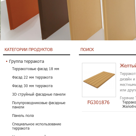
КАТЕГОРИИ ПРОДУКТОВ
ПОИСК
Группа терракота
Терракотовые фасад 18 мм
Терракот
Фасад 22 мм терракота
дизайн и
местными
Фасад 30 мм терракота
или друг
3D струйный фасадные панели
особенно
Горячие 
FG301876
Террак
Полупроводниковые фасадные
Желобч
панели
Панель пола
Специальное использование
терракота