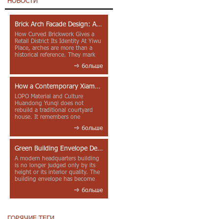
НОВОСТИ
Brick Arch Facade Design: A Closer Look at Yiwu Place
How Curved Brickwork Gives a
Retail District Its Identity At Yiwu
Place, arches are more than a
historical reference. They mark
entrances, deepen faca...
больше
How a Contemporary Xiamen Project Reframes Minnan Red Brick
LOPO Material and Culture
Huandong Yunqi does not
rebuild a traditional courtyard
house. It remembers one
through color, material contrast
больше
and the mea...
Green Building Envelope Design: Clay Sunscreen Fins for Modern Headquarters Architecture
A modern headquarters building
is no longer judged only by its
height or its interior quality. The
building envelope has become
one of the most import...
больше
ГОРЯЧИЕ ТЕГИ