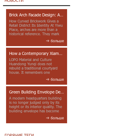
НОВОСТИ
Brick Arch Facade Design: A Closer Look at Yiwu Place
How Curved Brickwork Gives a
Retail District Its Identity At Yiwu
Place, arches are more than a
historical reference. They mark
entrances, deepen faca...
больше
How a Contemporary Xiamen Project Reframes Minnan Red Brick
LOPO Material and Culture
Huandong Yunqi does not
rebuild a traditional courtyard
house. It remembers one
through color, material contrast
больше
and the mea...
Green Building Envelope Design: Clay Sunscreen Fins for Modern Headquarters Architecture
A modern headquarters building
is no longer judged only by its
height or its interior quality. The
building envelope has become
one of the most import...
больше
ГОРЯЧИЕ ТЕГИ