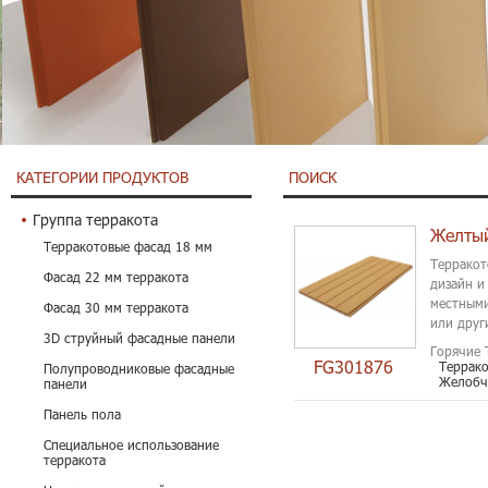
КАТЕГОРИИ ПРОДУКТОВ
ПОИСК
Группа терракота
Терракотовые фасад 18 мм
Терракот
Фасад 22 мм терракота
дизайн и
местными
Фасад 30 мм терракота
или друг
3D струйный фасадные панели
особенно
Горячие 
FG301876
Террак
Полупроводниковые фасадные
Желобч
панели
Панель пола
Специальное использование
терракота