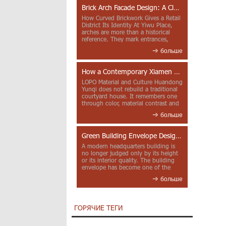
Brick Arch Facade Design: A Closer Look at Yiwu Place
How Curved Brickwork Gives a Retail
District Its Identity At Yiwu Place,
arches are more than a historical
reference. They mark entrances,
deepen faca...
больше
How a Contemporary Xiamen Project Reframes Minnan Red Brick
LOPO Material and Culture Huandong
Yunqi does not rebuild a traditional
courtyard house. It remembers one
through color, material contrast and
the mea...
больше
Green Building Envelope Design: Clay Sunscreen Fins for Modern Headquarters Architecture
A modern headquarters building is
no longer judged only by its height
or its interior quality. The building
envelope has become one of the
most import...
больше
ГОРЯЧИЕ ТЕГИ