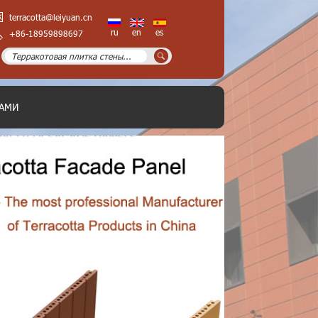
terracotta@leiyuan.cn
ru
en
es
+86-18959898697
НАМИ