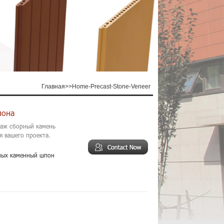
Главная
>>
Home-Precast-Stone-Veneer
пона
заж сборный камень
я вашего проекта.
ных каменный шпон