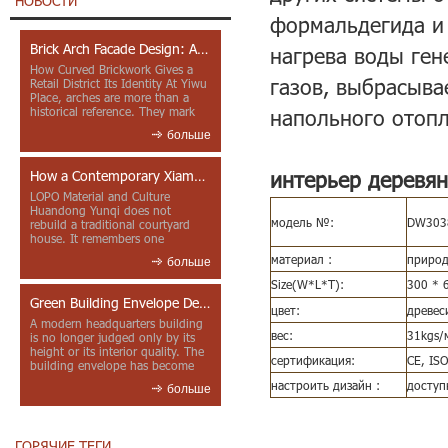
НОВОСТИ
формальдегида и 
Brick Arch Facade Design: A Closer Look at Yiwu Place
нагрева воды ген
How Curved Brickwork Gives a
газов, выбрасыва
Retail District Its Identity At Yiwu
Place, arches are more than a
historical reference. They mark
напольного отопл
entrances, deepen faca...
больше
интерьер деревя
How a Contemporary Xiamen Project Reframes Minnan Red Brick
LOPO Material and Culture
Huandong Yunqi does not
модель №:
DW303
rebuild a traditional courtyard
house. It remembers one
through color, material contrast
материал :
природ
больше
and the mea...
Size(W*L*T):
300 * 
Green Building Envelope Design: Clay Sunscreen Fins for Modern Headquarters Architecture
цвет:
древес
A modern headquarters building
вес:
31kgs/
is no longer judged only by its
height or its interior quality. The
сертификация:
CE, IS
building envelope has become
one of the most import...
настроить дизайн :
доступ
больше
ГОРЯЧИЕ ТЕГИ