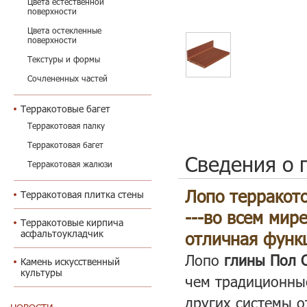
Цвета естественной
поверхности
Цвета остекленные
поверхности
Текстуры и формы
Сочлененных частей
Терракотовые багет
Терракотовая палку
Терракотовая багет
Сведения о 
Терракотовая жалюзи
Лопо терракото
Терракотовая плитка стены
---во всем мир
Терракотовые кирпича
асфальтоукладчик
отличная функ
Лопо
глины Пол 
Камень искусственный
культуры
чем традиционные
других системы 