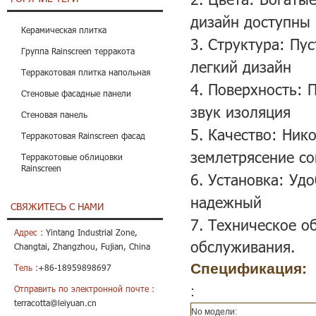
дизайн доступны
Керамическая плитка
3. Структура: Пу
Группа Rainscreen терракота
легкий дизайн
Терракотовая плитка напольная
4. Поверхность: 
Стеновые фасадные панели
звук изоляция
Стеновая панель
5. Качество: Ник
Терракотовая Rainscreen фасад
землетрясение с
Терракотовые облицовки
Rainscreen
6. Установка: Уд
надежный
СВЯЖИТЕСЬ С НАМИ
7. Техническое о
Адрес :
Yintang Industrial Zone,
обслуживания.
Changtai, Zhangzhou, Fujian, China
Спецификация:
Тель :
+86-18959898697
:
Отправить по электронной почте :
terracotta@leiyuan.cn
No модели: