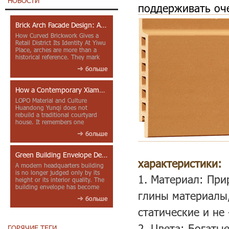
НОВОСТИ
поддерживать оче
Brick Arch Facade Design: A Closer Look at Yiwu Place
How Curved Brickwork Gives a
Retail District Its Identity At Yiwu
Place, arches are more than a
historical reference. They mark
entrances, deepen faca...
больше
How a Contemporary Xiamen Project Reframes Minnan Red Brick
LOPO Material and Culture
Huandong Yunqi does not
rebuild a traditional courtyard
house. It remembers one
through color, material contrast
больше
and the mea...
Green Building Envelope Design: Clay Sunscreen Fins for Modern Headquarters Architecture
характеристики:
A modern headquarters building
is no longer judged only by its
1. Материал: При
height or its interior quality. The
building envelope has become
глины материалы,
one of the most import...
больше
статические и не
2. Цвета: Богаты
ГОРЯЧИЕ ТЕГИ