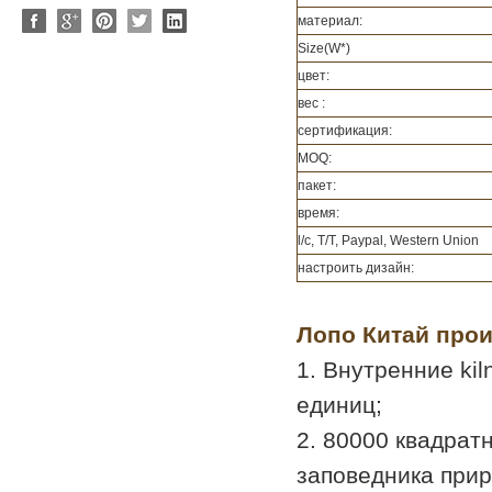
материал:
Size(W*)
цвет:
вес :
сертификация:
MOQ:
пакет:
время:
l/c, T/T, Paypal, Western Union
настроить дизайн:
Лопо Китай прои
1. Внутренние kil
единиц;
2. 80000 квадрат
заповедника прир