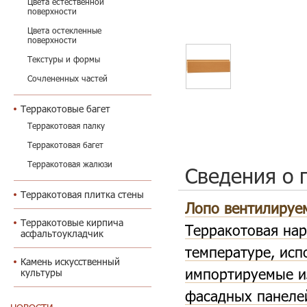
Цвета естественной
поверхности
Цвета остекленные
поверхности
Текстуры и формы
Сочлененных частей
Терракотовые багет
Терракотовая палку
Терракотовая багет
Терракотовая жалюзи
Сведения о 
Терракотовая плитка стены
Лопо вентилируе
Терракотовые кирпича
Терракотовая на
асфальтоукладчик
температуре, исп
Камень искусственный
импортируемые из
культуры
фасадных панелей