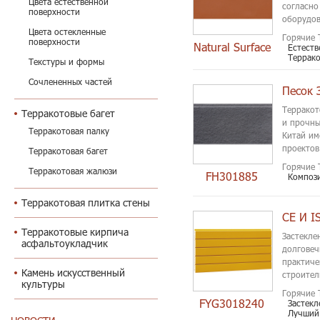
Цвета естественной
согласно
поверхности
оборудов
Цвета остекленные
Горячие 
поверхности
Natural Surface
Естест
Террак
Текстуры и формы
Сочлененных частей
Терракот
Терракотовые багет
и прочны
Терракотовая палку
Китай им
проектов 
Терракотовая багет
Горячие 
Терракотовая жалюзи
FH301885
Композ
Терракотовая плитка стены
Терракотовые кирпича
Застекле
асфальтоукладчик
долговеч
практиче
Камень искусственный
строител
культуры
цвет ста
Горячие 
FYG3018240
Застек
Лучший