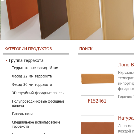
КАТЕГОРИИ ПРОДУКТОВ
ПОИСК
Группа терракота
Лопо В
Терракотовые фасад 18 мм
Наружные
Фасад 22 мм терракота
температ
импортир
Фасад 30 мм терракота
фасадных
3D струйный фасадные панели
поддержи
Горячие 
F152461
Полупроводниковые фасадные
панели
Панель пола
Специальное использование
Лопо мог
терракота
Каждой п