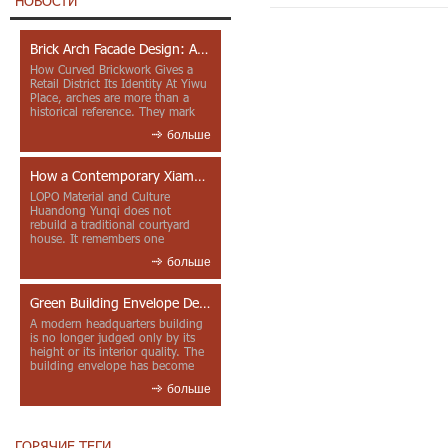
НОВОСТИ
Brick Arch Facade Design: A Closer Look at Yiwu Place
How Curved Brickwork Gives a
Retail District Its Identity At Yiwu
Place, arches are more than a
historical reference. They mark
entrances, deepen faca...
больше
How a Contemporary Xiamen Project Reframes Minnan Red Brick
LOPO Material and Culture
Huandong Yunqi does not
rebuild a traditional courtyard
house. It remembers one
through color, material contrast
больше
and the mea...
Green Building Envelope Design: Clay Sunscreen Fins for Modern Headquarters Architecture
A modern headquarters building
is no longer judged only by its
height or its interior quality. The
building envelope has become
one of the most import...
больше
ГОРЯЧИЕ ТЕГИ