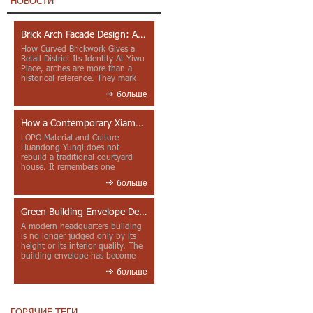
НОВОСТИ
Brick Arch Facade Design: A Closer Look at Yiwu Place
How Curved Brickwork Gives a
Retail District Its Identity At Yiwu
Place, arches are more than a
historical reference. They mark
entrances, deepen faca...
больше
How a Contemporary Xiamen Project Reframes Minnan Red Brick
LOPO Material and Culture
Huandong Yunqi does not
rebuild a traditional courtyard
house. It remembers one
through color, material contrast
больше
and the mea...
Green Building Envelope Design: Clay Sunscreen Fins for Modern Headquarters Architecture
A modern headquarters building
is no longer judged only by its
height or its interior quality. The
building envelope has become
one of the most import...
больше
ГОРЯЧИЕ ТЕГИ