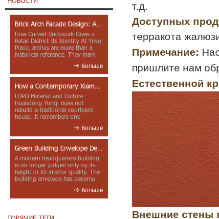
НОВОСТИ
т.д.
Доступных прод
Brick Arch Facade Design: A Closer Look at Yiwu Place
How Curved Brickwork Gives a
терракота жалюзи 
Retail District Its Identity At Yiwu
Place, arches are more than a
Примечание:
Нас
historical reference. They mark
entrances, deepen faca...
пришлите нам обр
больше
Естественной кр
How a Contemporary Xiamen Project Reframes Minnan Red Brick
LOPO Material and Culture
Huandong Yunqi does not
rebuild a traditional courtyard
house. It remembers one
through color, material contrast
больше
and the mea...
Green Building Envelope Design: Clay Sunscreen Fins for Modern Headquarters Architecture
A modern headquarters building
is no longer judged only by its
height or its interior quality. The
building envelope has become
one of the most import...
больше
Внешние стены 
ГОРЯЧИЕ ТЕГИ