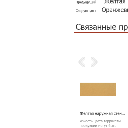
Желтая 
Предыдущий :
Оранжевы
Следующая :
Связанные п
Абрикос Терракота желтый фасадные панели
Оранжевый цвет занавес стеновые панели
Желтая наружная стена терракотовые изделия
акота предлагает
Яркость цвета терракоты
зие вариантов
продукции могут быть