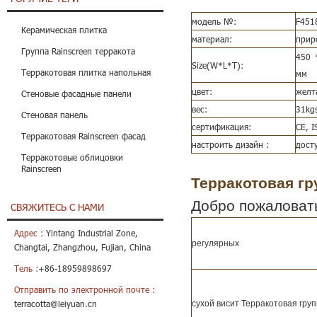
модель №:
F451
Керамическая плитка
материал:
прир
Группа Rainscreen терракота
450 
Size(W*L*T):
Терракотовая плитка напольная
мм
цвет:
желт
Стеновые фасадные панели
вес:
31kg
Стеновая панель
сертификация:
CE, 
Терракотовая Rainscreen фасад
настроить дизайн :
дост
Терракотовые облицовки
Rainscreen
Терракотовая г
Добро пожаловать
СВЯЖИТЕСЬ С НАМИ
Адрес :
Yintang Industrial Zone,
регулярных
Changtai, Zhangzhou, Fujian, China
Тель :
+86-18959898697
Отправить по электронной почте :
сухой висит Терракотовая гру
terracotta@leiyuan.cn