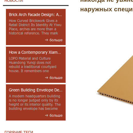
НОВОСТИ
наружных
специ
Brick Arch Facade Design: A Closer Look at Yiwu Place
How Curved Brickwork Gives a
Retail District Its Identity At Yiwu
Place, arches are more than a
historical reference. They mark
entrances, deepen faca...
больше
How a Contemporary Xiamen Project Reframes Minnan Red Brick
LOPO Material and Culture
Huandong Yunqi does not
rebuild a traditional courtyard
house. It remembers one
through color, material contrast
больше
and the mea...
Green Building Envelope Design: Clay Sunscreen Fins for Modern Headquarters Architecture
A modern headquarters building
is no longer judged only by its
height or its interior quality. The
building envelope has become
one of the most import...
больше
ГОРЯЧИЕ ТЕГИ