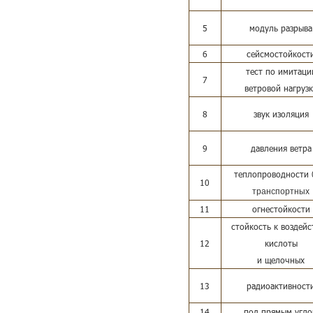
5
модуль разрыва
6
сейсмостойкост
тест по имитаци
7
ветровой нагруз
8
звук изоляция
9
давления ветра
теплопроводности
10
транспортных
11
огнестойкости
стойкость к воздей
12
кислоты
и щелочных
13
радиоактивност
14
под прямым угл