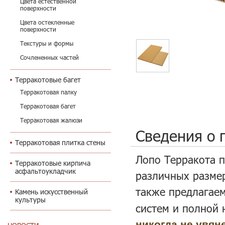
Цвета естественной
поверхности
Цвета остекленные
поверхности
Текстуры и формы
Сочлененных частей
Терракотовые багет
Терракотовая палку
Терракотовая багет
Терракотовая жалюзи
Сведения о 
Терракотовая плитка стены
Лопо Терракота п
Терракотовые кирпича
асфальтоукладчик
различных размер
также предлагае
Камень искусственный
культуры
систем и полной 
никогда не увян