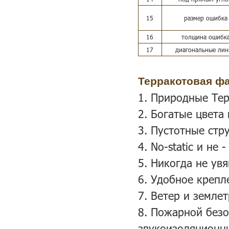
15
размер ошибка
16
толщина ошибк
17
диагональные ли
Терракотовая ф
1. Природные Тер
2. Богатые цвета
3. Пустотные стр
4. No-static и не
5. Никогда не ув
6. Удобное крепл
7. Ветер и земле
8. Пожарной безо
звукоизоляционн