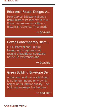
НОВОСТИ
Brick Arch Facade Design: A Closer Look at Yiwu Place
How Curved Brickwork Gives a
Retail District Its Identity At Yiwu
Place, arches are more than a
historical reference. They mark
entrances, deepen faca...
больше
How a Contemporary Xiamen Project Reframes Minnan Red Brick
LOPO Material and Culture
Huandong Yunqi does not
rebuild a traditional courtyard
house. It remembers one
through color, material contrast
больше
and the mea...
Green Building Envelope Design: Clay Sunscreen Fins for Modern Headquarters Architecture
A modern headquarters building
is no longer judged only by its
height or its interior quality. The
building envelope has become
one of the most import...
больше
ГОРЯЧИЕ ТЕГИ