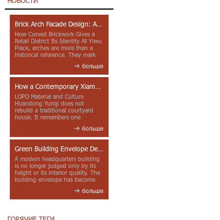
НОВОСТИ
Brick Arch Facade Design: A Closer Look at Yiwu Place
How Curved Brickwork Gives a
Retail District Its Identity At Yiwu
Place, arches are more than a
historical reference. They mark
entrances, deepen faca...
больше
How a Contemporary Xiamen Project Reframes Minnan Red Brick
LOPO Material and Culture
Huandong Yunqi does not
rebuild a traditional courtyard
house. It remembers one
through color, material contrast
больше
and the mea...
Green Building Envelope Design: Clay Sunscreen Fins for Modern Headquarters Architecture
A modern headquarters building
is no longer judged only by its
height or its interior quality. The
building envelope has become
one of the most import...
больше
ГОРЯЧИЕ ТЕГИ