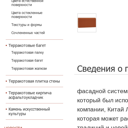
Цвета естественной
поверхности
Цвета остекленные
поверхности
Текстуры и формы
Сочлененных частей
Терракотовые багет
Терракотовая палку
Терракотовая багет
Сведения о 
Терракотовая жалюзи
равнина закончи
Терракотовая плитка стены
фасадной систем
Терракотовые кирпича
асфальтоукладчик
который был испо
компании, Китай 
Камень искусственный
культуры
которая может ра
традиций и новей