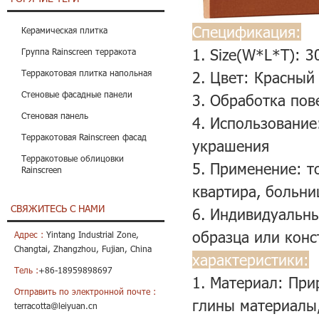
Спецификация:
Керамическая плитка
1. Size(W*L*T): 3
Группа Rainscreen терракота
Терракотовая плитка напольная
2. Цвет: Красный
Стеновые фасадные панели
3. Обработка пов
Стеновая панель
4. Использовани
Терракотовая Rainscreen фасад
украшения
Терракотовые облицовки
5. Применение:
т
Rainscreen
квартира, больниц
СВЯЖИТЕСЬ С НАМИ
6. Индивидуальны
образца или конс
Адрес :
Yintang Industrial Zone,
Changtai, Zhangzhou, Fujian, China
характеристики:
Тель :
+86-18959898697
1. Материал: При
Отправить по электронной почте :
глины материалы,
terracotta@leiyuan.cn