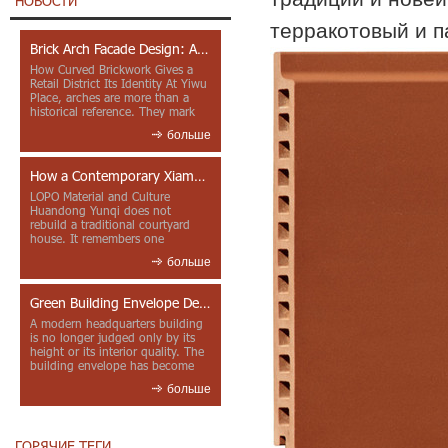
НОВОСТИ
терракотовый и п
Brick Arch Facade Design: A Closer Look at Yiwu Place
How Curved Brickwork Gives a
Retail District Its Identity At Yiwu
Place, arches are more than a
historical reference. They mark
entrances, deepen faca...
больше
How a Contemporary Xiamen Project Reframes Minnan Red Brick
LOPO Material and Culture
Huandong Yunqi does not
rebuild a traditional courtyard
house. It remembers one
through color, material contrast
больше
and the mea...
Green Building Envelope Design: Clay Sunscreen Fins for Modern Headquarters Architecture
A modern headquarters building
is no longer judged only by its
height or its interior quality. The
building envelope has become
one of the most import...
больше
ГОРЯЧИЕ ТЕГИ