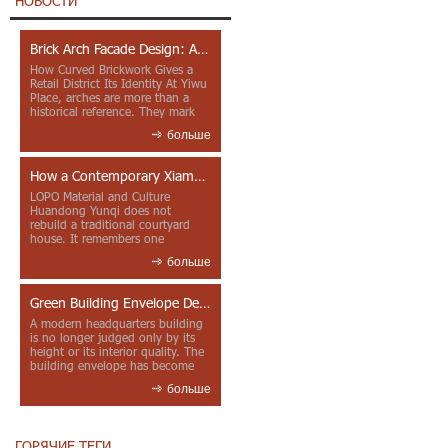
НОВОСТИ
Brick Arch Facade Design: A Closer Look at Yiwu Place
How Curved Brickwork Gives a
Retail District Its Identity At Yiwu
Place, arches are more than a
historical reference. They mark
entrances, deepen faca...
больше
How a Contemporary Xiamen Project Reframes Minnan Red Brick
LOPO Material and Culture
Huandong Yunqi does not
rebuild a traditional courtyard
house. It remembers one
through color, material contrast
больше
and the mea...
Green Building Envelope Design: Clay Sunscreen Fins for Modern Headquarters Architecture
A modern headquarters building
is no longer judged only by its
height or its interior quality. The
building envelope has become
one of the most import...
больше
ГОРЯЧИЕ ТЕГИ