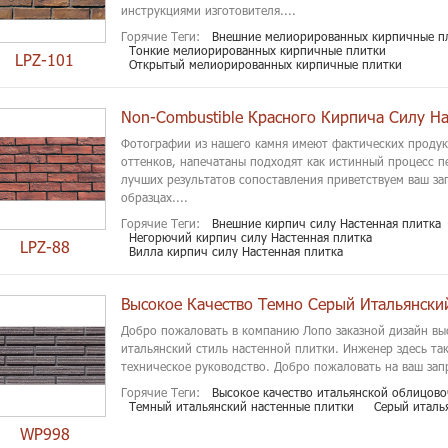
инструкциями изготовителя....
Горячие Теги:
Внешние мелиорированных кирпичные п
Тонкие мелиорированных кирпичные плитки
LPZ-101
Открытый мелиорированных кирпичные плитки
Non-Combustible Красного Кирпича Силу На
Фотографии из нашего камня имеют фактических продук
оттенков, напечатаны подходят как истинный процесс п
лучших результатов сопоставления приветствуем ваш за
образцах....
Горячие Теги:
Внешние кирпич силу Настенная плитка
Негорючий кирпич силу Настенная плитка
LPZ-88
Вилла кирпич силу Настенная плитка
Добро пожаловать в компанию Лопо заказной дизайн вы
итальянский стиль настенной плитки. Инженер здесь та
техническое руководство. Добро пожаловать на ваш запр
Горячие Теги:
Высокое качество итальянской облицов
Темный итальянский настенные плитки
Серый италь
WP998