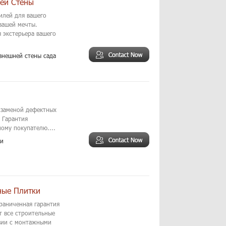
ей Стены
илей для вашего
вашей мечты.
 экстерьера вашего
внешней стены сада
 заменой дефектных
 Гарантия
ому покупателю....
ли
ные Плитки
раниченная гарантия
т все строительные
твии с монтажными