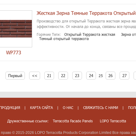
Жесткая Зерна Темные Терракота Открытый
Производство для открытый Терракота жесткая зерна яв
эффективности. От начала до конца, связаны все проце
Горячие Теги:
Открытый Терракота жесткая
Зерна о
Темный открытый терракота
WP773
Первый
<<
21
22
23
24
26
27
25
ПРОДУКЦИЯ
|
КАРТА САЙТА
|
О НАС
|
СВЯЖИТЕСЬ С НАМИ
|
ПОЛ
Дружественные ссылки:
Terracotta Facade Panels
LOPO Terracotta
 право © 2015-2026 LOPO Terracotta Products Corporation Limited Все права 