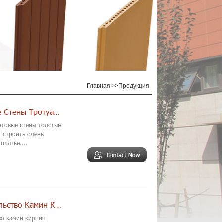
Главная
>>
Продукция
Толстые Нерегулярные Линии Терракотовые Стены Тротуарной Плитки
отовые стены толстые
т строить очень
платье....
Смешанные Высокой Температуры Доказательство Камин Кирпич Плитка
во камин кирпич