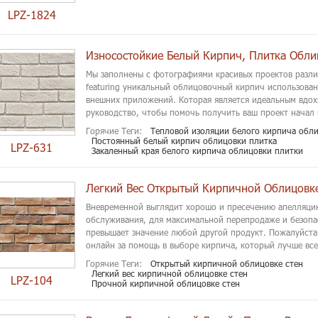
LPZ-1824
Износостойкие Белый Кирпич, Плитка Обли
Мы заполнены с фотографиями красивых проектов разли
featuring уникальный облицовочный кирпич использован
внешних приложений. Которая является идеальным вдох
руководство, чтобы помочь получить ваш проект начал 
Горячие Теги:
Тепловой изоляции белого кирпича обли
Постоянный белый кирпич облицовки плитка
LPZ-631
Закаленный края белого кирпича облицовки плитки
Легкий Вес Открытый Кирпичной Облицовк
Вневременной выглядит хорошо и пресечению апелляци
обслуживания, для максимальной перепродаже и безоп
превышает значение любой другой продукт. Пожалуйста
онлайн за помощь в выборе кирпича, который лучше все
Горячие Теги:
Открытый кирпичной облицовке стен
Легкий вес кирпичной облицовке стен
LPZ-104
Прочной кирпичной облицовке стен