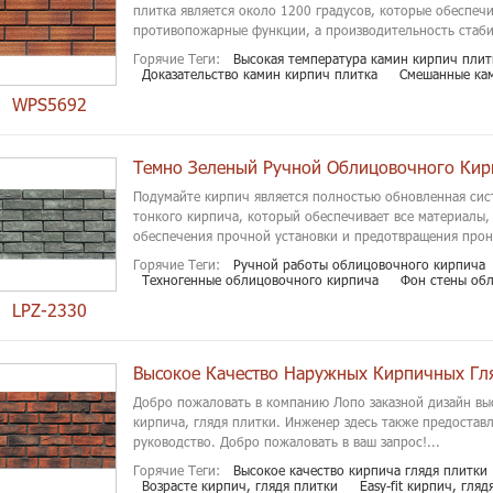
плитка является около 1200 градусов, которые обеспеч
противопожарные функции, а производительность стаби
Горячие Теги:
Высокая температура камин кирпич плит
Доказательство камин кирпич плитка
Смешанные кам
WPS5692
Темно Зеленый Ручной Облицовочного Кир
Подумайте кирпич является полностью обновленная сис
тонкого кирпича, который обеспечивает все материалы,
обеспечения прочной установки и предотвращения прони
Горячие Теги:
Ручной работы облицовочного кирпича
Техногенные облицовочного кирпича
Фон стены об
LPZ-2330
Высокое Качество Наружных Кирпичных Гл
Добро пожаловать в компанию Лопо заказной дизайн вы
кирпича, глядя плитки. Инженер здесь также предостав
руководство. Добро пожаловать в ваш запрос!...
Горячие Теги:
Высокое качество кирпича глядя плитки
Возрасте кирпич, глядя плитки
Easy-fit кирпич, гляд