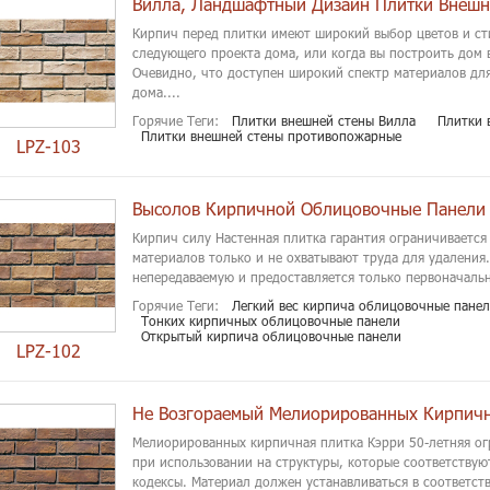
Вилла, Ландшафтный Дизайн Плитки Внешн
Кирпич перед плитки имеют широкий выбор цветов и ст
следующего проекта дома, или когда вы построить дом 
Очевидно, что доступен широкий спектр материалов для
дома....
Горячие Теги:
Плитки внешней стены Вилла
Плитки 
Плитки внешней стены противопожарные
LPZ-103
Высолов Кирпичной Облицовочные Панели
Кирпич силу Настенная плитка гарантия ограничивается
материалов только и не охватывают труда для удаления.
непередаваемую и предоставляется только первоначальн
Горячие Теги:
Легкий вес кирпича облицовочные пане
Тонких кирпичных облицовочные панели
Открытый кирпича облицовочные панели
LPZ-102
Не Возгораемый Мелиорированных Кирпич
Мелиорированных кирпичная плитка Кэрри 50-летняя ог
при использовании на структуры, которые соответствую
кодексы. Материал должен устанавливаться в соответс