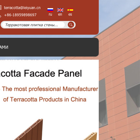
terracotta@leiyuan.cn
ru
en
es
+86-18959898697
НАМИ