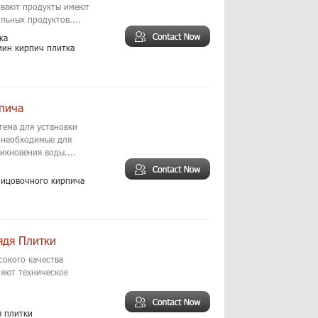
ивают продукты имеют
льных продуктов....
ка
ин кирпич плитка
пича
тема для установки
 необходимые для
кновения воды....
лицовочного кирпича
ядя Плитки
сокого качества
ляют техническое
я плитки