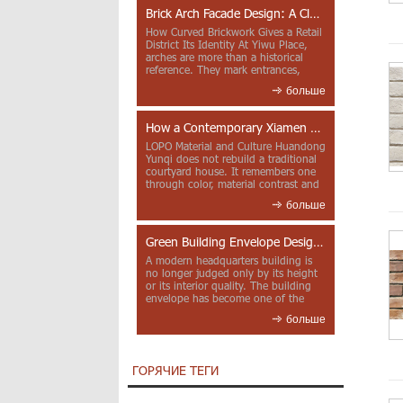
Brick Arch Facade Design: A Closer Look at Yiwu Place
How Curved Brickwork Gives a Retail
District Its Identity At Yiwu Place,
arches are more than a historical
reference. They mark entrances,
deepen faca...
больше
How a Contemporary Xiamen Project Reframes Minnan Red Brick
LOPO Material and Culture Huandong
Yunqi does not rebuild a traditional
courtyard house. It remembers one
through color, material contrast and
the mea...
больше
Green Building Envelope Design: Clay Sunscreen Fins for Modern Headquarters Architecture
A modern headquarters building is
no longer judged only by its height
or its interior quality. The building
envelope has become one of the
most import...
больше
ГОРЯЧИЕ ТЕГИ