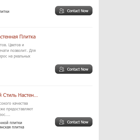
литки
стенная Плитка
тов. Цветов и
ечати позволит. Для
прос на реальных
Высокое Качество Темно Серый Итальянский Стиль Настенной Плитки
сокого качества
кже предоставляют
ос....
очной плитки
янская плитка