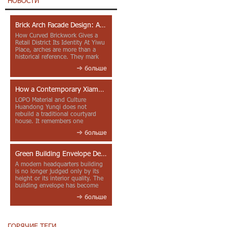
НОВОСТИ
Brick Arch Facade Design: A Closer Look at Yiwu Place
How Curved Brickwork Gives a
Retail District Its Identity At Yiwu
Place, arches are more than a
historical reference. They mark
entrances, deepen faca...
больше
How a Contemporary Xiamen Project Reframes Minnan Red Brick
LOPO Material and Culture
Huandong Yunqi does not
rebuild a traditional courtyard
house. It remembers one
through color, material contrast
больше
and the mea...
Green Building Envelope Design: Clay Sunscreen Fins for Modern Headquarters Architecture
A modern headquarters building
is no longer judged only by its
height or its interior quality. The
building envelope has become
one of the most import...
больше
ГОРЯЧИЕ ТЕГИ