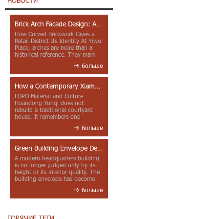
НОВОСТИ
Brick Arch Facade Design: A Closer Look at Yiwu Place
How Curved Brickwork Gives a
Retail District Its Identity At Yiwu
Place, arches are more than a
historical reference. They mark
entrances, deepen faca...
больше
How a Contemporary Xiamen Project Reframes Minnan Red Brick
LOPO Material and Culture
Huandong Yunqi does not
rebuild a traditional courtyard
house. It remembers one
through color, material contrast
больше
and the mea...
Green Building Envelope Design: Clay Sunscreen Fins for Modern Headquarters Architecture
A modern headquarters building
is no longer judged only by its
height or its interior quality. The
building envelope has become
one of the most import...
больше
ГОРЯЧИЕ ТЕГИ