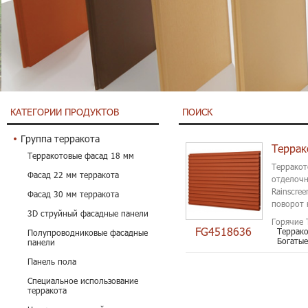
КАТЕГОРИИ ПРОДУКТОВ
ПОИСК
Группа терракота
Терракотовые фасад 18 мм
Терракот
Фасад 22 мм терракота
отделочн
Rainscre
Фасад 30 мм терракота
поворот 
3D струйный фасадные панели
природно
Горячие 
FG4518636
Террако
Полупроводниковые фасадные
Богатые
панели
Панель пола
Специальное использование
терракота