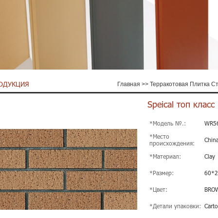
ОДУКЦИЯ
Главная
>>
Терракотовая Плитка С
Speical топ клас
*Модель №.:
WR5
*Место
Chin
происхождения:
*Материал:
Clay
*Размер:
60*
*Цвет:
BRO
*Детали упаковки:
Carto