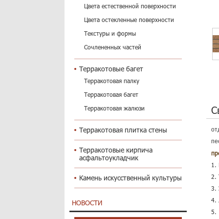
Цвета естественной поверхности
Цвета остекленные поверхности
Текстуры и формы
Сочлененных частей
Терракотовые багет
Терракотовая палку
Терракотовая багет
С
Терракотовая жалюзи
Терракотовая плитка стены
от
пе
Терракотовые кирпича
пр
асфальтоукладчик
1.
2.
Камень искусственный культуры
3.
4.
НОВОСТИ
5.