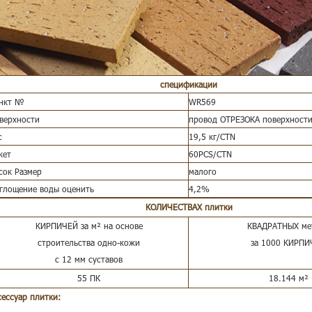
спецификации
нкт №
WR569
верхности
провод ОТРЕЗОКА поверхност
с
19,5 кг/CTN
кет
60PCS/CTN
сок Размер
малого
глощение воды оценить
4,2%
КОЛИЧЕСТВАХ плитки
КИРПИЧЕЙ за м² на основе
КВАДРАТНЫХ ме
строительства одно-кожи
за 1000 КИРПИ
с 12 мм суставов
55 ПК
18.144
м²
сессуар плитки: