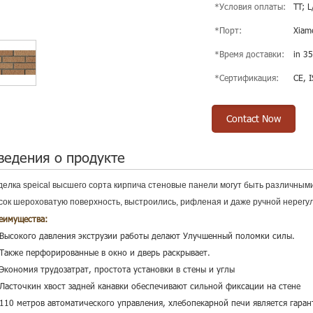
*Условия оплаты:
TT; L
*Порт:
Xiam
*Время доставки:
in 35
*Сертификация:
CE, 
Contact Now
ведения о продукте
делка speical высшего сорта кирпича стеновые панели могут быть различным
сок шероховатую поверхность, выстроились, рифленая и даже ручной нерегу
еимущества:
кирпичной стены панели
 Высокого давления экструзии работы делают Улучшенный поломки силы.
 Также перфорированные в окно и дверь раскрывает.
 Экономия трудозатрат, простота установки в стены и углы
 Ласточкин хвост задней канавки обеспечивают сильной фиксации на стене
 110 метров автоматического управления, хлебопекарной печи является гаран