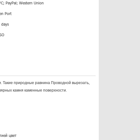
/C; PayPal; Western Union
en Port
 days
ISO
и. Такие природные равнина Проводной вырезать,
лярных камня каменные поверхности.
тией цвет