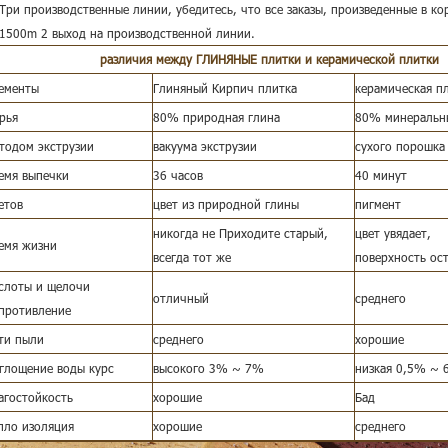
 Три производственные линии, убедитесь, что все заказы, произведенные в ко
 1500m 2 выход на производственной линии.
различия между ГЛИНЯНЫЕ плитки и керамической плитки
ементы
Глиняный Кирпич плитка
керамическая п
рья
80% природная глина
80% минеральн
тодом экструзии
вакуума экструзии
сухого порошка
емя выпечки
36 часов
40 минут
етов
цвет из природной глины
пигмент
никогда не Приходите старый,
цвет увядает,
емя жизни
всегда тот же
поверхность ос
слоты и щелочи
отличный
среднего
противление
ти пыли
среднего
хорошие
глощение воды курс
высокого 3% ~ 7%
низкая 0,5% ~
агостойкость
хорошие
Бад
пло изоляция
хорошие
среднего