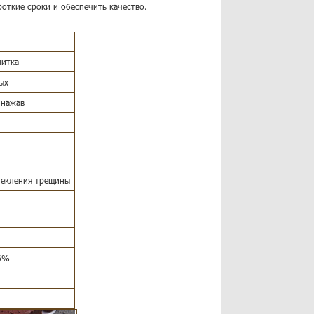
роткие сроки и обеспечить качество.
литка
ых
 нажав
текления трещины
 6%