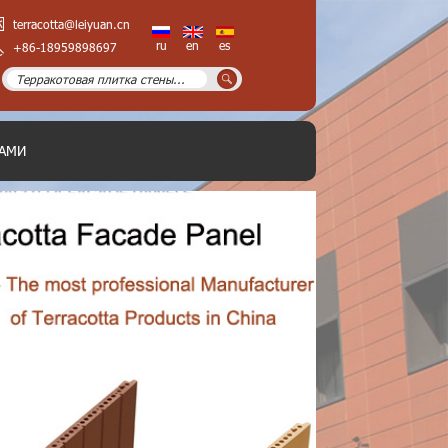
terracotta@leiyuan.cn
ru
en
es
+86-18959898697
НАМИ