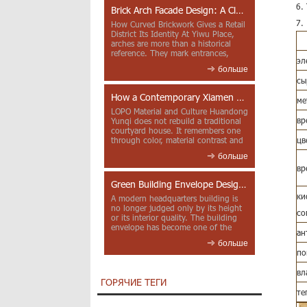
6.
Brick Arch Facade Design: A Closer Look at Yiwu Place
7.
How Curved Brickwork Gives a Retail
District Its Identity At Yiwu Place,
arches are more than a historical
reference. They mark entrances,
эл
deepen faca...
больше
сы
How a Contemporary Xiamen Project Reframes Minnan Red Brick
ме
LOPO Material and Culture Huandong
вр
Yunqi does not rebuild a traditional
courtyard house. It remembers one
through color, material contrast and
цв
the mea...
больше
вр
Green Building Envelope Design: Clay Sunscreen Fins for Modern Headquarters Architecture
ки
A modern headquarters building is
no longer judged only by its height
со
or its interior quality. The building
envelope has become one of the
ан
most import...
больше
по
вл
ГОРЯЧИЕ ТЕГИ
те