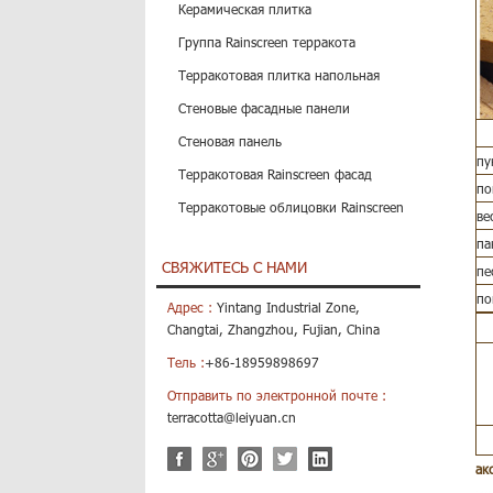
Керамическая плитка
Группа Rainscreen терракота
Терракотовая плитка напольная
Стеновые фасадные панели
Стеновая панель
пу
Терракотовая Rainscreen фасад
по
Терракотовые облицовки Rainscreen
ве
па
СВЯЖИТЕСЬ С НАМИ
пе
по
Адрес :
Yintang Industrial Zone,
Changtai, Zhangzhou, Fujian, China
Тель :
+86-18959898697
Отправить по электронной почте :
terracotta@leiyuan.cn
ак