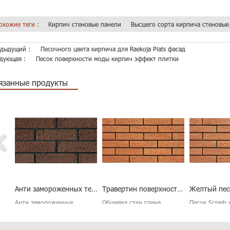
охожие теги :
Кирпич стеновые панели
Высшего сорта кирпича стеновые
дыдущий :
Песочного цвета кирпича для Raekoja Plats фасад
дующая :
Песок поверхности моды кирпич эффект плитки
язанные продукты
Анти замороженных терракотовые облицовки Настенная плитка
Травертин поверхности глины Облицовка
Желтый песок Scrash кирпич шпона
Обшивка стен глина
Песок Scrash кирпич шпона
Leiyuan кирпи
и
является лучшим выбором
желтый является
кирпич, кото
для наружных стен
практической, простота
можете довер
декоративной. Существует
установки керамических
цвет Террако