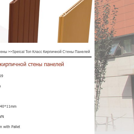
тены
>>
Speical Топ Класс Кирпичной Стены Панелей
с кирпичной стены панелей
69
a
240*11mm
WN
n with Pallet