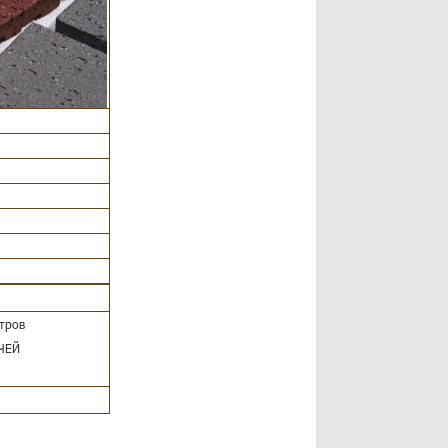
и
тров
ЧЕЙ