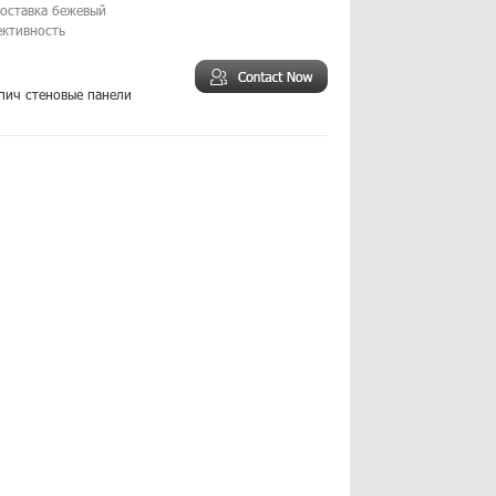
доставка бежевый
ективность
пич стеновые панели