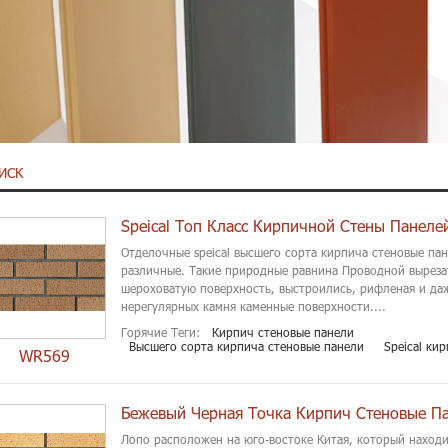
ИСК
Speical Топ Класс Кирпичной Стены Панеле
Отделочные speical высшего сорта кирпича стеновые па
различные. Такие природные равнина Проводной выреза
шероховатую поверхность, выстроились, рифленая и да
нерегулярных камня каменные поверхности....
Горячие Теги:
Кирпич стеновые панели
Высшего сорта кирпича стеновые панели
Speical ки
WR569
Бежевый Черная Точка Кирпич Стеновые П
Лопо расположен на юго-востоке Китая, который находи