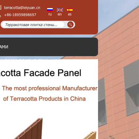
terracotta@leiyuan.cn
ru
en
es
+86-18959898697
НАМИ