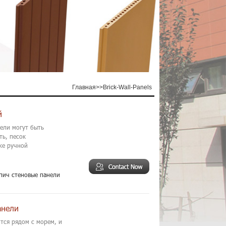
Главная
>>
Brick-Wall-Panels
й
нели могут быть
ть, песок
же ручной
рпич стеновые панели
анели
тся рядом с морем, и