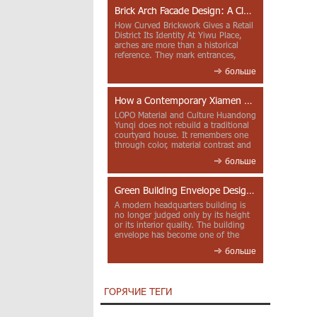
Brick Arch Facade Design: A Closer Look at Yiwu Place
How Curved Brickwork Gives a Retail
District Its Identity At Yiwu Place,
arches are more than a historical
reference. They mark entrances,
deepen faca...
больше
How a Contemporary Xiamen Project Reframes Minnan Red Brick
LOPO Material and Culture Huandong
Yunqi does not rebuild a traditional
courtyard house. It remembers one
through color, material contrast and
the mea...
больше
Green Building Envelope Design: Clay Sunscreen Fins for Modern Headquarters Architecture
A modern headquarters building is
no longer judged only by its height
or its interior quality. The building
envelope has become one of the
most import...
больше
ГОРЯЧИЕ ТЕГИ