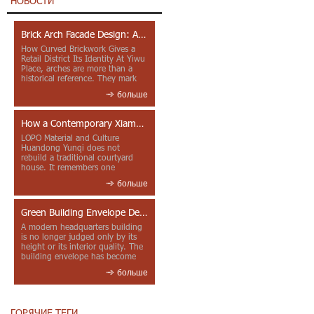
НОВОСТИ
Brick Arch Facade Design: A Closer Look at Yiwu Place
How Curved Brickwork Gives a
Retail District Its Identity At Yiwu
Place, arches are more than a
historical reference. They mark
entrances, deepen faca...
больше
How a Contemporary Xiamen Project Reframes Minnan Red Brick
LOPO Material and Culture
Huandong Yunqi does not
rebuild a traditional courtyard
house. It remembers one
through color, material contrast
больше
and the mea...
Green Building Envelope Design: Clay Sunscreen Fins for Modern Headquarters Architecture
A modern headquarters building
is no longer judged only by its
height or its interior quality. The
building envelope has become
one of the most import...
больше
ГОРЯЧИЕ ТЕГИ