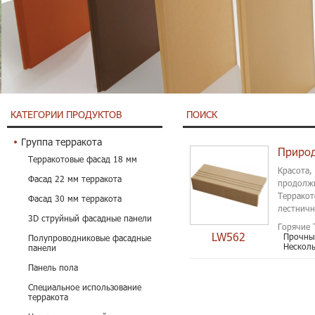
КАТЕГОРИИ ПРОДУКТОВ
ПОИСК
Группа терракота
Природ
Терракотовые фасад 18 мм
Красота,
Фасад 22 мм терракота
продолжи
Терракот
Фасад 30 мм терракота
лестничн
3D струйный фасадные панели
№ 1....
Горячие 
LW562
Прочны
Полупроводниковые фасадные
Несколь
панели
Панель пола
Специальное использование
терракота