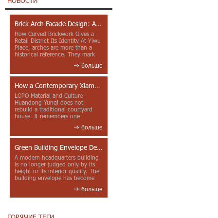
НОВОСТИ
Brick Arch Facade Design: A Closer Look at Yiwu Place
How Curved Brickwork Gives a
Retail District Its Identity At Yiwu
Place, arches are more than a
historical reference. They mark
entrances, deepen faca...
больше
How a Contemporary Xiamen Project Reframes Minnan Red Brick
LOPO Material and Culture
Huandong Yunqi does not
rebuild a traditional courtyard
house. It remembers one
through color, material contrast
больше
and the mea...
Green Building Envelope Design: Clay Sunscreen Fins for Modern Headquarters Architecture
A modern headquarters building
is no longer judged only by its
height or its interior quality. The
building envelope has become
one of the most import...
больше
ГОРЯЧИЕ ТЕГИ