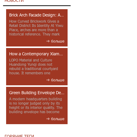
НОВОСТИ
Brick Arch Facade Design: A Closer Look at Yiwu Place
How Curved Brickwork Gives a
Retail District Its Identity At Yiwu
Place, arches are more than a
historical reference. They mark
entrances, deepen faca...
больше
How a Contemporary Xiamen Project Reframes Minnan Red Brick
LOPO Material and Culture
Huandong Yunqi does not
rebuild a traditional courtyard
house. It remembers one
through color, material contrast
больше
and the mea...
Green Building Envelope Design: Clay Sunscreen Fins for Modern Headquarters Architecture
A modern headquarters building
is no longer judged only by its
height or its interior quality. The
building envelope has become
one of the most import...
больше
ГОРЯЧИЕ ТЕГИ