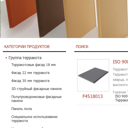
КАТЕГОРИИ ПРОДУКТОВ
ПОИСК
Группа терракота
Терракотовые фасад 18 мм
Терракот
Фасад 22 мм терракота
Терракот
кварца, 
Фасад 30 мм терракота
высокого
3D струйный фасадные панели
℃, с зе..
Горячие 
F4518013
ISO 900
Полупроводниковые фасадные
Террако
панели
Панель пола
Специальное использование
терракота