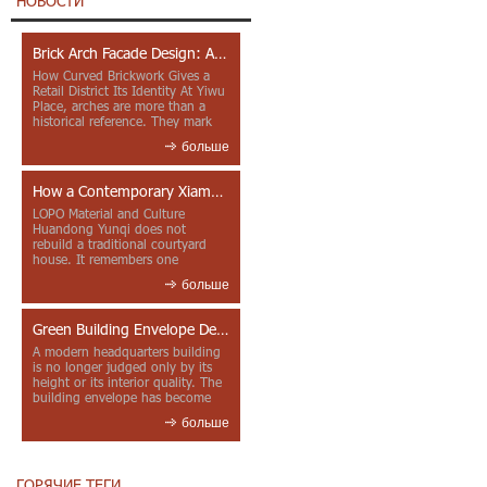
НОВОСТИ
Brick Arch Facade Design: A Closer Look at Yiwu Place
How Curved Brickwork Gives a
Retail District Its Identity At Yiwu
Place, arches are more than a
historical reference. They mark
entrances, deepen faca...
больше
How a Contemporary Xiamen Project Reframes Minnan Red Brick
LOPO Material and Culture
Huandong Yunqi does not
rebuild a traditional courtyard
house. It remembers one
through color, material contrast
больше
and the mea...
Green Building Envelope Design: Clay Sunscreen Fins for Modern Headquarters Architecture
A modern headquarters building
is no longer judged only by its
height or its interior quality. The
building envelope has become
one of the most import...
больше
ГОРЯЧИЕ ТЕГИ