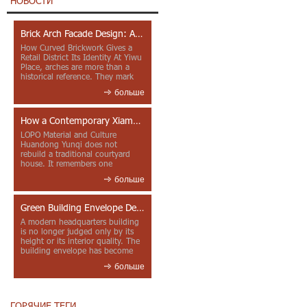
НОВОСТИ
Brick Arch Facade Design: A Closer Look at Yiwu Place
How Curved Brickwork Gives a
Retail District Its Identity At Yiwu
Place, arches are more than a
historical reference. They mark
entrances, deepen faca...
больше
How a Contemporary Xiamen Project Reframes Minnan Red Brick
LOPO Material and Culture
Huandong Yunqi does not
rebuild a traditional courtyard
house. It remembers one
through color, material contrast
больше
and the mea...
Green Building Envelope Design: Clay Sunscreen Fins for Modern Headquarters Architecture
A modern headquarters building
is no longer judged only by its
height or its interior quality. The
building envelope has become
one of the most import...
больше
ГОРЯЧИЕ ТЕГИ