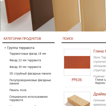
КАТЕГОРИИ ПРОДУКТОВ
ПОИСК
Группа терракота
Терракотовые фасад 18 мм
Лопо Тер
Фасад 22 мм терракота
строител
облицово
Фасад 30 мм терракота
структур.
3D струйный фасадные панели
Горячие 
FF636
Глина с
Полупроводниковые фасадные
Кирпич
панели
Панель пола
Специальное использование
терракота
Сильные 
идеальны