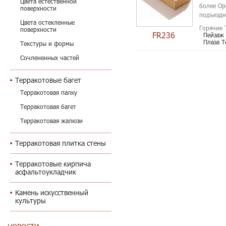
Цвета естественной
более Ор
поверхности
подъездн
Цвета остекленные
Горячие 
поверхности
FR236
Пейзаж
Плаза Т
Текстуры и формы
Сочлененных частей
Терракотовые багет
Терракотовая палку
Терракотовая багет
Терракотовая жалюзи
Терракотовая плитка стены
Терракотовые кирпича
асфальтоукладчик
Камень искусственный
культуры