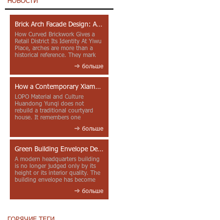
НОВОСТИ
Brick Arch Facade Design: A Closer Look at Yiwu Place
How Curved Brickwork Gives a
Retail District Its Identity At Yiwu
Place, arches are more than a
historical reference. They mark
entrances, deepen faca...
больше
How a Contemporary Xiamen Project Reframes Minnan Red Brick
LOPO Material and Culture
Huandong Yunqi does not
rebuild a traditional courtyard
house. It remembers one
through color, material contrast
больше
and the mea...
Green Building Envelope Design: Clay Sunscreen Fins for Modern Headquarters Architecture
A modern headquarters building
is no longer judged only by its
height or its interior quality. The
building envelope has become
one of the most import...
больше
ГОРЯЧИЕ ТЕГИ