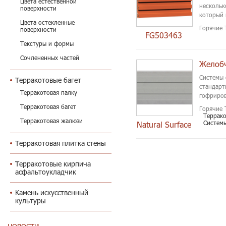
Цвета естественной
нескольк
поверхности
который 
Цвета остекленные
поскольк
Горячие 
поверхности
FG503463
Текстуры и формы
Сочлененных частей
Системы 
Терракотовые багет
стандарт
Терракотовая палку
гофриро
Терракотовая багет
Горячие 
Террак
Терракотовая жалюзи
Систем
Natural Surface
Терракотовая плитка стены
Терракотовые кирпича
асфальтоукладчик
Камень искусственный
культуры