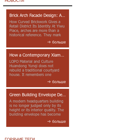
НОВОСТИ
Brick Arch Facade Design: A Closer Look at Yiwu Place
How Curved Brickwork Gives a
Retail District Its Identity At Yiwu
Place, arches are more than a
historical reference. They mark
entrances, deepen faca...
больше
How a Contemporary Xiamen Project Reframes Minnan Red Brick
LOPO Material and Culture
Huandong Yunqi does not
rebuild a traditional courtyard
house. It remembers one
through color, material contrast
больше
and the mea...
Green Building Envelope Design: Clay Sunscreen Fins for Modern Headquarters Architecture
A modern headquarters building
is no longer judged only by its
height or its interior quality. The
building envelope has become
one of the most import...
больше
ГОРЯЧИЕ ТЕГИ