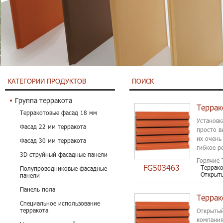
КАТЕГОРИИ ПРОДУКТОВ
ПОИСК
Группа терракота
Террак
Терракотовые фасад 18 мм
Установк
Фасад 22 мм терракота
просто в
их очень
Фасад 30 мм терракота
гибкое р
3D струйный фасадные панели
Горячие 
FG503463
Террак
Полупроводниковые фасадные
Открыт
панели
Панель пола
Террак
Специальное использование
терракота
Открытый
компания