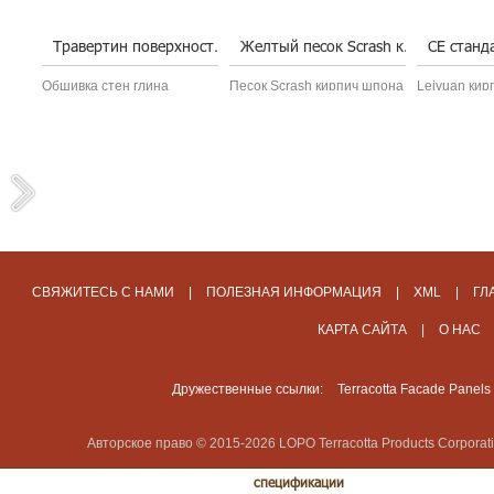
Анти замороженных терракотовые облицовки Настенная плитка
Травертин поверхности глины Облицовка
Желтый песок Scrash кирпич шпона
Обшивка стен глина
Песок Scrash кирпич шпона
Leiyuan кир
ки
является лучшим выбором
желтый является
кирпич, кот
для наружных стен
практической, простота
доверять. Б
декоративной. Существует
установки керамических
Терракотов
много точек, показаны
клеем. Независимо от того,
представить
мире
преимущества настенные
какая погода условие это
развития о
орая
облицовочные плитки,
все плитки применяют...
миру....
которые ...
СВЯЖИТЕСЬ С НАМИ
|
ПОЛЕЗНАЯ ИНФОРМАЦИЯ
|
XML
|
ГЛ
КАРТА САЙТА
|
О НАС
Дружественные ссылки:
Terracotta Facade Panels
Авторское право © 2015-2026 LOPO Terracotta Products Corporat
спецификации