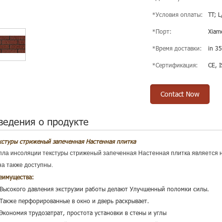
*Условия оплаты:
TT; L
*Порт:
Xiam
*Время доставки:
in 35
*Сертификация:
CE, 
Contact Now
ведения о продукте
кстуры стриженый запеченная Настенная плитка
пла инсоляции текстуры стриженый запеченная Настенная плитка является не
на также доступны.
еимущества:
кирпич эффект плитки
 Высокого давления экструзии работы делают Улучшенный поломки силы.
 Также перфорированные в окно и дверь раскрывает.
 Экономия трудозатрат, простота установки в стены и углы