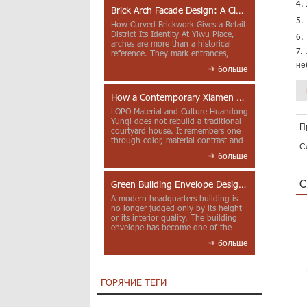
4.
Brick Arch Facade Design: A Closer Look at Yiwu Place
5.
How Curved Brickwork Gives a Retail
District Its Identity At Yiwu Place,
6.
arches are more than a historical
7.
reference. They mark entrances,
deepen faca...
не
больше
How a Contemporary Xiamen Project Reframes Minnan Red Brick
LOPO Material and Culture Huandong
Yunqi does not rebuild a traditional
П
courtyard house. It remembers one
through color, material contrast and
С
the mea...
больше
С
Green Building Envelope Design: Clay Sunscreen Fins for Modern Headquarters Architecture
A modern headquarters building is
no longer judged only by its height
or its interior quality. The building
envelope has become one of the
most import...
больше
ГОРЯЧИЕ ТЕГИ