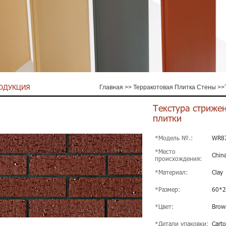
ОДУКЦИЯ
Главная
>>
Терракотовая Плитка Стены
>>
Текстура стриже
плитки
*Модель №.:
WR8
*Место
Chin
происхождения:
*Материал:
Clay
*Размер:
60*
*Цвет:
Brow
*Детали упаковки:
Carto