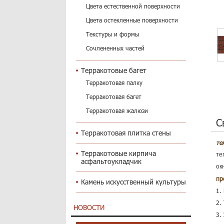
Цвета естественной поверхности
Цвета остекленные поверхности
Текстуры и формы
Сочлененных частей
Терракотовые багет
Терракотовая палку
Терракотовая багет
Терракотовая жалюзи
С
Терракотовая плитка стены
те
Терракотовые кирпича
те
асфальтоукладчик
ок
пр
Камень искусственный культуры
1.
2.
НОВОСТИ
3.