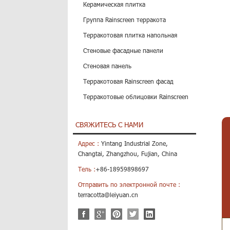
Керамическая плитка
Группа Rainscreen терракота
Металлические цвета сокращения произвели стеновые панели
Очень грубой поверхности проволочно-вырезной станок красный цвет плитки
Терракотовая плитка напольная
и вы ищете
Проволока, вырезать
Анти замороженных
аллический цвет
плитки является
терракотовые облицов
Стеновые фасадные панели
ращение произвели
неотъемлемой частью
Настенная плитка
новые панели, мы –
устойчивого развития
используют один из
Стеновая панель
ор, что вы не
общин по всей нашей
наиболее прочный и
Терракотовая Rainscreen фасад
алеете. Надеюсь, что
прекрасной страны,
красивый материал в 
могли знать, что ваша
которая была лучшим
природные глины, кот
Терракотовые облицовки Rainscreen
ания ранее ком...
выбором для фасада,
имеет больше п...
стро...
СВЯЖИТЕСЬ С НАМИ
Адрес :
Yintang Industrial Zone,
Changtai, Zhangzhou, Fujian, China
Тель :
+86-18959898697
Отправить по электронной почте :
terracotta@leiyuan.cn