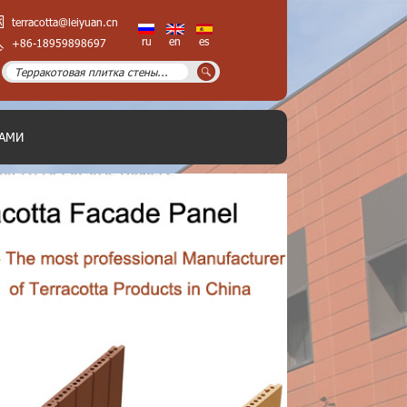
terracotta@leiyuan.cn
ru
en
es
+86-18959898697
НАМИ