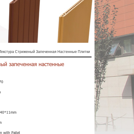
Текстура Стриженый Запеченная Настенные Плитки
ный запеченная настенные
70
a
240*11mm
n
n with Pallet