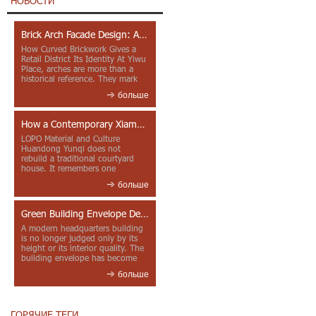
НОВОСТИ
Brick Arch Facade Design: A Closer Look at Yiwu Place
How Curved Brickwork Gives a
Retail District Its Identity At Yiwu
Place, arches are more than a
historical reference. They mark
entrances, deepen faca...
больше
How a Contemporary Xiamen Project Reframes Minnan Red Brick
LOPO Material and Culture
Huandong Yunqi does not
rebuild a traditional courtyard
house. It remembers one
through color, material contrast
больше
and the mea...
Green Building Envelope Design: Clay Sunscreen Fins for Modern Headquarters Architecture
A modern headquarters building
is no longer judged only by its
height or its interior quality. The
building envelope has become
one of the most import...
больше
ГОРЯЧИЕ ТЕГИ