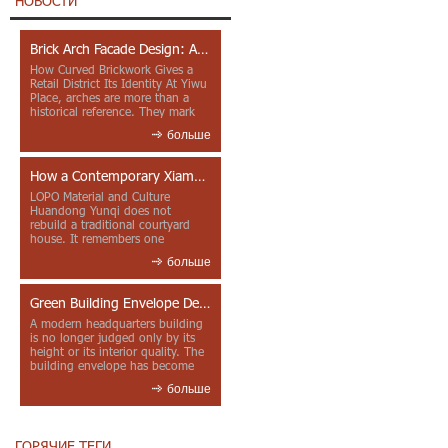
НОВОСТИ
Brick Arch Facade Design: A Closer Look at Yiwu Place
How Curved Brickwork Gives a
Retail District Its Identity At Yiwu
Place, arches are more than a
historical reference. They mark
entrances, deepen faca...
больше
How a Contemporary Xiamen Project Reframes Minnan Red Brick
LOPO Material and Culture
Huandong Yunqi does not
rebuild a traditional courtyard
house. It remembers one
through color, material contrast
больше
and the mea...
Green Building Envelope Design: Clay Sunscreen Fins for Modern Headquarters Architecture
A modern headquarters building
is no longer judged only by its
height or its interior quality. The
building envelope has become
one of the most import...
больше
ГОРЯЧИЕ ТЕГИ