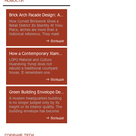
НОВОСТИ
Brick Arch Facade Design: A Closer Look at Yiwu Place
How Curved Brickwork Gives a
Retail District Its Identity At Yiwu
Place, arches are more than a
historical reference. They mark
entrances, deepen faca...
больше
How a Contemporary Xiamen Project Reframes Minnan Red Brick
LOPO Material and Culture
Huandong Yunqi does not
rebuild a traditional courtyard
house. It remembers one
through color, material contrast
больше
and the mea...
Green Building Envelope Design: Clay Sunscreen Fins for Modern Headquarters Architecture
A modern headquarters building
is no longer judged only by its
height or its interior quality. The
building envelope has become
one of the most import...
больше
ГОРЯЧИЕ ТЕГИ