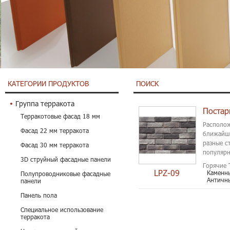
КАТЕГОРИИ ПРОДУКТОВ
ПОИСК
Группа терракота
Постар
Терракотовые фасад 18 мм
Располож
Фасад 22 мм терракота
ближайши
разные с
Фасад 30 мм терракота
популярн
3D струйный фасадные панели
камень...
Горячие 
LPZ-09
Каменны
Полупроводниковые фасадные
Античн
панели
Панель пола
Специальное использование
терракота