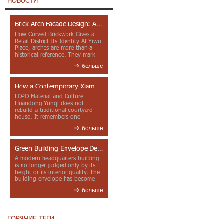
НОВОСТИ
Brick Arch Facade Design: A Closer Look at Yiwu Place
How Curved Brickwork Gives a
Retail District Its Identity At Yiwu
Place, arches are more than a
historical reference. They mark
entrances, deepen faca...
больше
How a Contemporary Xiamen Project Reframes Minnan Red Brick
LOPO Material and Culture
Huandong Yunqi does not
rebuild a traditional courtyard
house. It remembers one
through color, material contrast
больше
and the mea...
Green Building Envelope Design: Clay Sunscreen Fins for Modern Headquarters Architecture
A modern headquarters building
is no longer judged only by its
height or its interior quality. The
building envelope has become
one of the most import...
больше
ГОРЯЧИЕ ТЕГИ