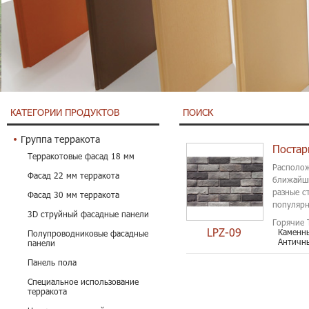
КАТЕГОРИИ ПРОДУКТОВ
ПОИСК
Группа терракота
Постар
Терракотовые фасад 18 мм
Располож
Фасад 22 мм терракота
ближайши
разные с
Фасад 30 мм терракота
популярн
3D струйный фасадные панели
камень...
Горячие 
LPZ-09
Каменны
Полупроводниковые фасадные
Античн
панели
Панель пола
Специальное использование
терракота