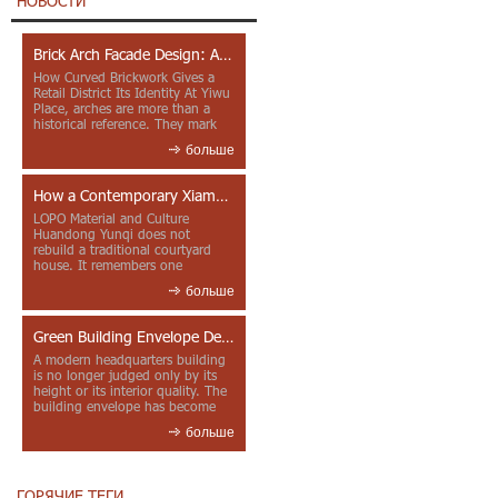
НОВОСТИ
Brick Arch Facade Design: A Closer Look at Yiwu Place
How Curved Brickwork Gives a
Retail District Its Identity At Yiwu
Place, arches are more than a
historical reference. They mark
entrances, deepen faca...
больше
How a Contemporary Xiamen Project Reframes Minnan Red Brick
LOPO Material and Culture
Huandong Yunqi does not
rebuild a traditional courtyard
house. It remembers one
through color, material contrast
больше
and the mea...
Green Building Envelope Design: Clay Sunscreen Fins for Modern Headquarters Architecture
A modern headquarters building
is no longer judged only by its
height or its interior quality. The
building envelope has become
one of the most import...
больше
ГОРЯЧИЕ ТЕГИ