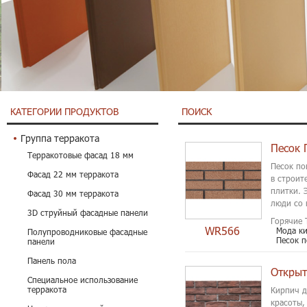
КАТЕГОРИИ ПРОДУКТОВ
ПОИСК
Группа терракота
Песок 
Терракотовые фасад 18 мм
Песок по
Фасад 22 мм терракота
в строит
плитки. 
Фасад 30 мм терракота
люди со в
3D струйный фасадные панели
Горячие 
WR566
Мода к
Полупроводниковые фасадные
Песок 
панели
Панель пола
Открыт
Специальное использование
терракота
Кирпич д
красоты,