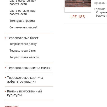
Цвета естественной
предел, 
поверхности
Горячие 
Цвета остекленные
Открыт
поверхности
Наружн
LPZ-18B
Текстуры и формы
Сочлененных частей
Терракотовые багет
Терракотовая палку
Терракотовая багет
Терракотовая жалюзи
Терракотовая плитка стены
Терракотовые кирпича
асфальтоукладчик
Камень искусственный
культуры