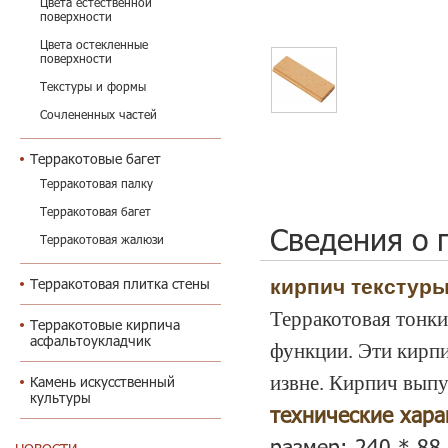
Цвета естественной
поверхности
Цвета остекленные
поверхности
Текстуры и формы
Сочлененных частей
Терракотовые багет
Терракотовая палку
Терракотовая багет
Сведения о 
Терракотовая жалюзи
кирпич текстуры
Терракотовая плитка стены
Терракотовая тонк
Терракотовые кирпича
асфальтоукладчик
функции. Эти кирпи
извне. Кирпич выпус
Камень искусственный
культуры
технические хара
размер: 240 * 88