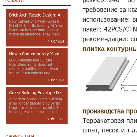
НОВОСТИ
требование за кв
Brick Arch Facade Design: A Closer Look at Yiwu Place
использование: в
How Curved Brickwork Gives a
Retail District Its Identity At Yiwu
пакет: 42PCS/CTN
Place, arches are more than a
historical reference. They mark
рекомендации: сп
entrances, deepen faca...
больше
плитка контурны
How a Contemporary Xiamen Project Reframes Minnan Red Brick
LOPO Material and Culture
Huandong Yunqi does not
rebuild a traditional courtyard
house. It remembers one
through color, material contrast
больше
and the mea...
Green Building Envelope Design: Clay Sunscreen Fins for Modern Headquarters Architecture
A modern headquarters building
is no longer judged only by its
height or its interior quality. The
производства про
building envelope has become
one of the most import...
Терракотовая пли
больше
шпат, песок и т.
ГОРЯЧИЕ ТЕГИ