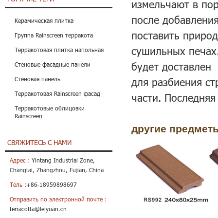
измельчают в пор
после добавлени
Керамическая плитка
поставить природ
Группа Rainscreen терракота
сушильных печах.
Терракотовая плитка напольная
будет доставлен
Стеновые фасадные панели
Стеновая панель
для разбиения ст
Терракотовая Rainscreen фасад
части. Последняя
Терракотовые облицовки
Rainscreen
другие предмет
СВЯЖИТЕСЬ С НАМИ
Адрес :
Yintang Industrial Zone,
Changtai, Zhangzhou, Fujian, China
Тель :
+86-18959898697
Отправить по электронной почте :
terracotta@leiyuan.cn